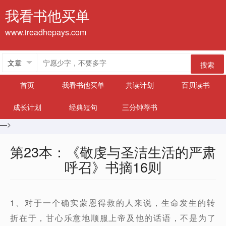
我看书他买单
www.ireadhepays.com
搜索
首页
我看书他买单
共读计划
百贝读书
成长计划
经典短句
三分钟荐书
—>
第23本：《敬虔与圣洁生活的严肃
呼召》书摘16则
1、对于一个确实蒙恩得救的人来说，生命发生的转
折在于，甘心乐意地顺服上帝及他的话语，不是为了