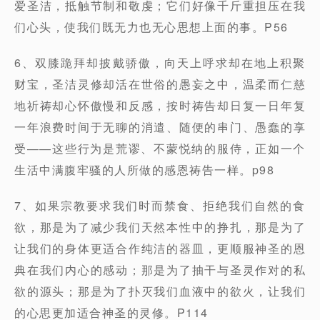
爱圣洁，抵触节制和敬虔；它们好像千斤重担压在我
们心头，使我们既无力也无心思想上面的事。P56
6、双膝跪拜却披戴骄傲，向天上呼求却在地上积聚
财宝，圣洁灵修却活在世俗的愚妄之中，温柔而仁慈
地祈祷却心怀傲慢和反感，按时祷告却日复一日年复
一年浪费时间于无聊的消遣、随便的串门、愚蠢的享
受——这些行为是荒谬、不蒙悦纳的服侍，正如一个
生活中满腹牢骚的人所做的感恩祷告一样。p98
7、如果宗教要求我们时而禁食、拒绝我们自然的食
欲，那是为了减少我们天然本性中的挣扎，那是为了
让我们的身体更适合作纯洁的器皿，更顺服神圣的恩
典在我们内心的感动；那是为了抽干与圣灵作对的私
欲的源头；那是为了扑灭我们血液中的欲火，让我们
的心思更加适合神圣的灵修。P114