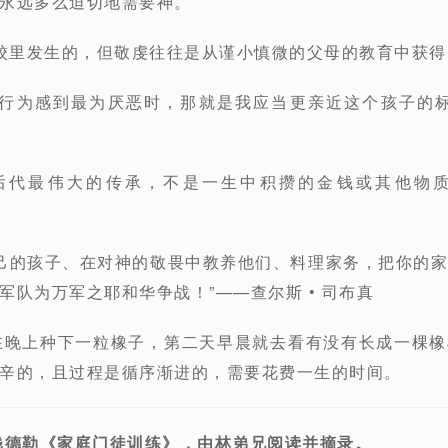
永远多么迫切地需要神。
学校里发生的，但敬虔往往是从谨小慎微的父母的教育中获得
的行为感到最为厌恶时，那就是我应当更亲近这个孩子的标记
孙后代最伟大的传承，不是一生中积攒的金钱或其他物
自己的孩子、在对神的敬畏中教养他们、料理家务，把你的
军队为万军之耶和华争战！”——查尔斯 • 司布真
在晚上种下一粒橡子，第二天早晨就去看有没有长成一棵
辛的，且过程是循序渐进的，需要花费一生的时间。
钱德勒《家庭门徒训练》，由林弟兄阅读并摘录。