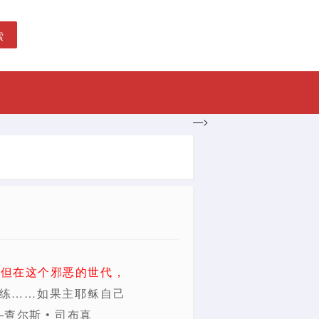
索
—>
，但在这个邪恶的世代，
练……如果主耶稣自己
尔斯 • 司布真