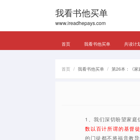
我看书他买单
www.ireadhepays.com
首页
我看书他买单
共读计
首页
/
我看书他买单
/
第26本：《家
1、我们深切盼望家庭
数以百计所谓的基督
的门徒都不将福音教导