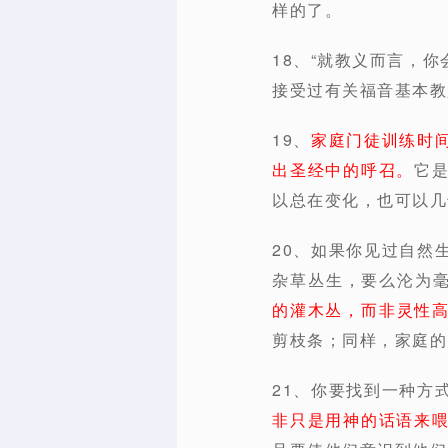
样的了。
18、“就教义而言，
接受过有关福音基本教
19、
家庭门徒训练时
出圣经中的呼召。
它
以总在变化，也可以几
20、如果你见过自然
杂草丛生，要么沦为
的灌木丛，而非灵性
剪枝条；同样，家庭的
21、你要找到一种方
非只是用神的话语来