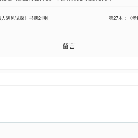
男人遇见试探》书摘21则
第27本：《孝
留言