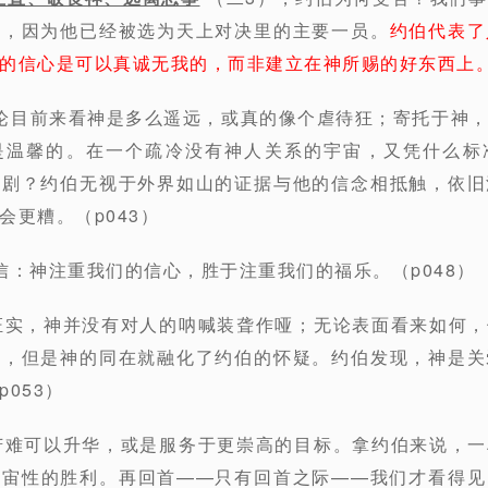
是，因为他已经被选为天上对决里的主要一员。
约伯代表了
的信心是可以真诚无我的，而非建立在神所赐的好东西上
论目前来看神是多么遥远，或真的像个虐待狂；寄托于神
是温馨的。在一个疏冷没有神人关系的宇宙，又凭什么标
悲剧？约伯无视于外界如山的证据与他的信念相抵触，依旧
会更糟。（p043）
信：神注重我们的信心，胜于注重我们的福乐。（p048）
证实，神并没有对人的呐喊装聋作哑；无论表面看来如何
题，但是神的同在就融化了约伯的怀疑。约伯发现，神是关
053）
苦难可以升华，或是服务于更崇高的目标。拿约伯来说，
宇宙性的胜利。再回首——只有回首之际——我们才看得见