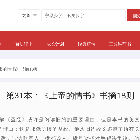
搜
划
百贝读书
成长计划
经典短句
三分钟荐书
帝的情书》书摘18则
第31本：《上帝的情书》书摘18则
《圣经》或许是阅读旧约的重要理由，但是本书的英文名（The
要的理由：这是耶稣所读的圣经。他从旧约经文追溯了所有
的话，与法利赛人、撒都该人、撒旦这些对手解决争论。他