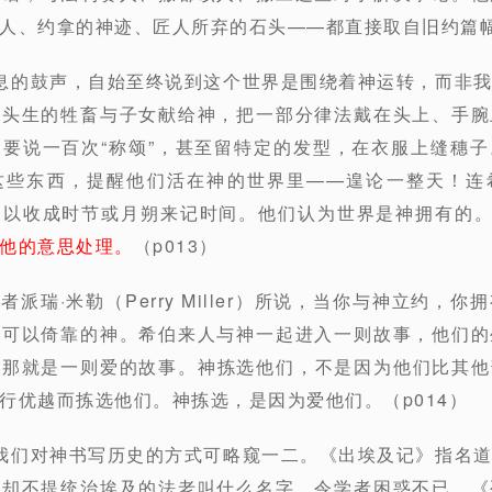
人、约拿的神迹、匠人所弃的石头——都直接取自旧约篇幅。
息的鼓声，自始至终说到这个世界是围绕着神运转，而非
将头生的牲畜与子女献给神，把一部分律法戴在头上、手腕
要说一百次“称颂”，甚至留特定的发型，在衣服上缝穗
这些东西，提醒他们活在神的世界里——遑论一整天！连
是以收成时节或月朔来记时间。他们认为世界是神拥有的
他的意思处理。
（p013）
者派瑞·米勒（Perry Miller）所说，当你与神立约，
是可以倚靠的神。希伯来人与神一起进入一则故事，他们的
始那就是一则爱的故事。神拣选他们，不是因为他们比其他
行优越而拣选他们。神拣选，是因为爱他们。（p014）
我们对神书写历史的方式可略窥一二。《出埃及记》指名
，却不提统治埃及的法老叫什么名字，令学者困惑不已。《