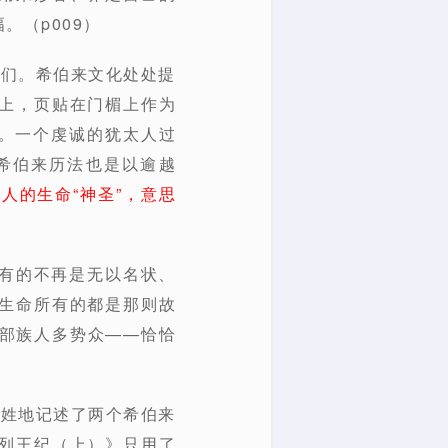
（p009）
我们。希伯来文化处处提
上，页贴在门楣上作为
子。一个虔诚的犹太人过
希伯来历法也是以逾越
。
人的生命“神圣”，意思
你拥有的不再是无以名状、
生命所有的都是那则故
部族人多势众——恰恰
道姓地记述了两个希伯来
列王纪（上）》只用了