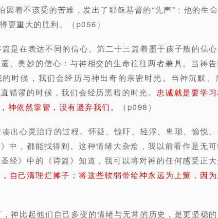
约伯因着不该受的苦难，发出了耶稣基督的“先声”：他的生
得更重大的胜利。（p056）
诗篇是在表达不同的信心。第二十三篇着墨于孩子般的信
深邃、奥妙的信心：与神相交的生命往往两者兼具。当祷告
我的时候，我们会经历与神出奇的亲密时光。当神沉默、
简直错谬的时候，我们会经历黑暗的时光。
忠诚就是要学习
，神依然掌管，没有遗弃我们。
（p098）
拼凑出心灵治疗的过程。怀疑、惊吓、轻浮、卑琐、愉悦
篇》中，都能找得到。这种情绪大杂烩，我以前看作是无可
《圣经》中的《诗篇》知道，我可以将对神的任何感受正大
败，自己清理烂摊子：将这些软弱带给神永远为上策，因为
言，神比起他们自己多变的情绪与无常的历史，是更坚稳