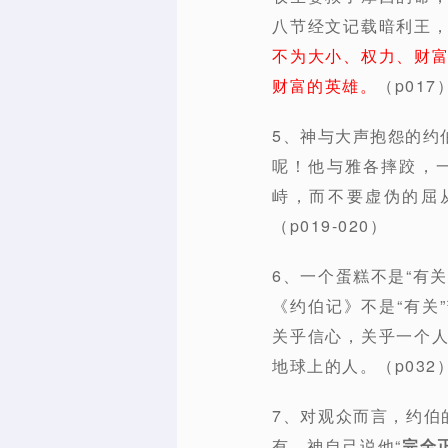
八节经文记载暗利王
不为大小、权力、财
财富的英雄。
（p017
5、神与大声抱怨的约
呢！他与雅各摔跤，
峙，而不要虚伪的屈
（p019-020）
6、一个蛋糕不是“有
《约伯记》不是“有关
关乎信心，关乎一个
地球上的人。（p032
7、对观众而言，约伯
有。神自己说他“
完全