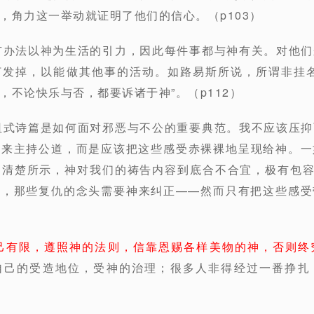
，角力这一举动就证明了他们的信心。（p103）
有办法以神为生活的引力，因此每件事都与神有关。对他
打发掉，以能做其他事的活动。如路易斯所说，所谓非挂名
，不论快乐与否，都要诉诸于神”。（p112）
诅式诗篇是如何面对邪恶与不公的重要典范。我不应该压
己来主持公道，而是应该把这些感受赤裸裸地呈现给神。一
清楚所示，神对我们的祷告内容到底合不合宜，极有包容
现，那些复仇的念头需要神来纠正——然而只有把这些感受
己有限，遵照神的法则，信靠恩赐各样美物的神，否则终
自己的受造地位，受神的治理；很多人非得经过一番挣扎