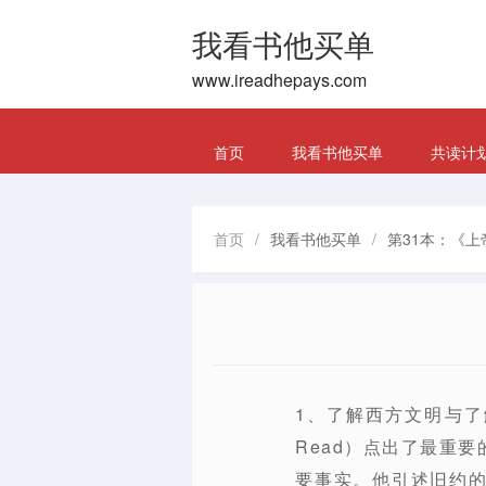
我看书他买单
www.ireadhepays.com
首页
我看书他买单
共读计
首页
/
我看书他买单
/
第31本：《上
1、了解西方文明与了解
Read）点出了最重
要事实。他引述旧约