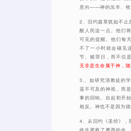
意向——神的羔羊、牧
2、旧约篇章犹如不止
醒人民这一点。他们
可见的提醒。他们每天
不了一小时就会碰见
节、赎罪日，而不仅
无非是生命属于神，随
3.、如研究清教徒的学
遥不可及的神祇，而
事的回响。自起初开
相反。神也不是因为德
4、从旧约《圣经》，
收生婆救了摩西的命