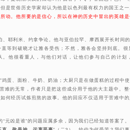
，但是世俗历史学家却认为他是以色列最有权力的国王之一
富所动。他所要的是信心，所以在神的历史中冒出的英雄是
）
伯、耶利米、约拿争论。他与亚伯拉罕、摩西展开长时间
一直等到破晓才让雅各受伤；不然，雅各会坚持到底。很
从。他很看重人，与他们对话，让他们参与自己的计划
关”鸡蛋、面粉、牛奶、奶油；大厨只是在做蛋糕的过程中
”苦难的无常，作者只是把这些成分用于他的大主题中。
人如何经历试炼煎熬的故事。他的回应不仅适用于苦难中的
）
的“元凶是谁”的问题应属多余，因为我们已经知道答案了
正直、敬畏神、远离恶事
”（二3），约伯为何受苦？我们