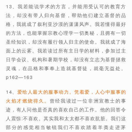
13、我若能说学术的方言，并能用受认可的教育方
法，却没有带人归向基督，帮助他们建立基督的品
格，我就成了叙利亚沙漠的潇潇风声。我若懂得最好
的方法，也能掌握宗教心理学一切奥秘，且拥有一切
圣经知识，却没有履行领人归主的使命。我就成了海
面上的云雾。我若读过所有主日学的材料，参加过主
日学会议、机构和暑期学校，却没有立志为基督拯救
灵魂，在品格和事奉上造就基督徒，就毫无益处。
p162—163
14、
爱给人最大的服事动力。凭着爱，人心中服事的
火焰才燃烧得久。
曾经我读过一位非洲宣教士的事
迹，有人问他是否真的喜欢自己的工作。他的回答令
人震惊:不喜欢。其实我和太太都不喜欢肮脏。我们这
部分的感觉相当敏锐我们不喜欢踏着羊粪走进茅