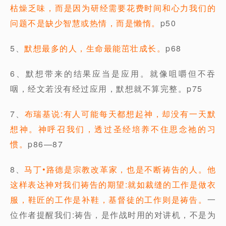
枯燥乏味，而是因为研经需要花费时间和心力我们的
问题不是缺少智慧或热情，而是懒惰。
p50
5、
默想最多的人，生命最能茁壮成长。
p68
6、默想带来的结果应当是应用。就像咀嚼但不吞
咽，经文若没有经过应用，默想就不算完整。p75
7、
布瑞基说:有人可能每天都想起神，却没有一天默
想神。神呼召我们，透过圣经培养不住思念祂的习
惯。
p86—87
8、
马丁•路德是宗教改革家，也是不断祷告的人。他
这样表达神对我们祷告的期望:就如裁缝的工作是做衣
服，鞋匠的工作是补鞋，基督徒的工作则是祷告。
一
位作者提醒我们:祷告，是作战时用的对讲机，不是为