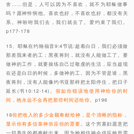
舍……但是，人可以因为不喜欢，就不为耶稣做事
吗？愿神怜悯他。喜欢也好，不喜欢也好，都没有关
系。神吩咐我们去，我们就去了。爱约束了我们。
p177-178
15、耶稣在约翰福音9:4节说:趁着白日，我们必须做
那差我来者的工；黑夜将到，就没有人能做工了。要
做神的工作，就要操练自己过敬虔的生活，应当趁现
在还是白日的时候，多做神的工。因为不管是谁，黑
夜将到，没有人能像约书亚那样把太阳停住，把日子
延长(书10:12-14)。
假如你错误地使用神给你的时
间，祂永远不会再把那些时间还给你。
p196
16
你把收入的多少金额奉献给神，是个清晰的指标，
显示你有多信靠神供应你的需要
。这个穷寡妇愿意把
一切养生的都奉献出来，因为她相信神会供应她所需