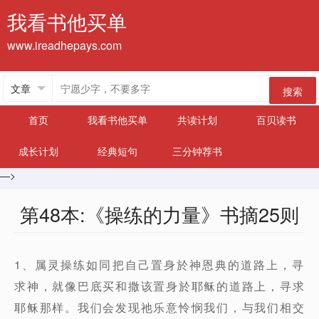
我看书他买单
www.ireadhepays.com
搜索
首页
我看书他买单
共读计划
百贝读书
成长计划
经典短句
三分钟荐书
—>
第48本:《操练的力量》书摘25则
1、属灵操练如同把自己置身於神恩典的道路上，寻
求神，就像巴底买和撒该置身於耶稣的道路上，寻求
耶稣那样。我们会发现祂乐意怜悯我们，与我们相交