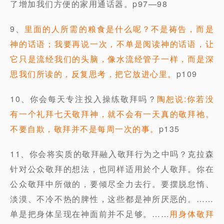
了增加我们方便的家用通话器。p97—98
9、
里面的人所需的粮食是什么呢？不是祷告，而是
神的话语；我要再说一次，不单是阅读神的话语，让
它只是流经我们的头脑，像水流经管子一样，而是深
思我们所读的，反复思考，把它放进心里。
p109
10、你会每天专注投入操练敬拜吗？
陶恕说:你若没
有一个礼拜七天敬拜神，就不会有一天真的敬拜祂。
不要自欺，敬拜并不是每周一次的事。
p135
11、你会将实质的敬拜融入敬拜行为之中吗？克拉森
针对公众敬拜的想法，也同样适用於个人敬拜。你在
公众敬拜中所做的，要倾尽全力去行。要摆脱怠惰、
淡漠、不冷不热的脾性，这些都是神所厌恶的。……
单是把身体呈现在神面前并不足够。……
用身体敬拜