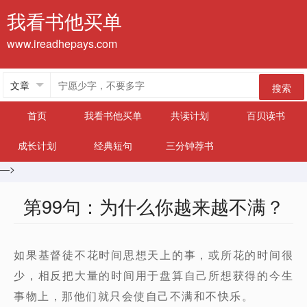
我看书他买单
www.ireadhepays.com
搜索
首页
我看书他买单
共读计划
百贝读书
成长计划
经典短句
三分钟荐书
—>
第99句：为什么你越来越不满？
如果基督徒不花时间思想天上的事，或所花的时间很
少，相反把大量的时间用于盘算自己所想获得的今生
事物上，那他们就只会使自己不满和不快乐。