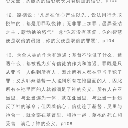
⼼完全，从服从的信⼼成⻓为有确据的信⼼。p100
12、路德说：“凡是在信⼼产⽣以先，设法⽤⾏为取
悦神的，都是⽤罪取悦神；⽆⾮罪上加罪，愚弄圣洁
之主，惹动祂的怒⽓”；㊟“你若没有基督，你的智慧
便是双倍的愚拙，你的义便是双倍的罪恶”。p104
13、为全⼈类的作为和遭遇；基督不论做了什么、遭
遇什么，都被视为所有信徒的作为和遭遇。罪既是只
从亚当⼀⼈临到所有⼈，因此所有⼈都在亚当⾥犯了
罪；义从耶稣基督⼀⼈临到所有在祂⾥⾯的⼈，因此
所有在祂⾥⾯的⼈就都满⾜了神的公义。所有⼈在亚
当⾥、与亚当连为⼀体，就在亚当⾥、与亚当⼀起违
反了神的诫命；但因着信⼼，信徒连于基督，灵⾥与
祂合⼀，就全部在基督⾥、和祂⼀起，藉祂的死亡和
受害，满⾜了神的公义。p108