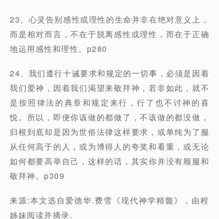
23、⼼灵告别感性或理性的⽣命并⾮在绝对意义上，
⽽是相对⽽⾔，不在于脱离感性或理性，⽽在于正确
地运⽤感性和理性。p280
24、我们遵⾏⼗诫要求和规定的⼀切事，必须是因着
我们爱神，因着我们渴望来敬拜神，若⾮如此，就不
是按照律法的典章和规定来⾏，⾏了也不讨神的喜
悦。所以，即便你该做的都做了，不该做的都没做，
归根到底却是因为世俗法律这样要求，或单纯为了服
从任何⾼于的⼈，或为博得⼈的夸奖和看重，或⽆论
如何都要⾼举⾃⼰，这样的话，其实你并没有顺服和
敬拜神。p309
来源:本文选自爱德华.费雪《现代神学精髓》，由程
姊妹阅读并摘录.