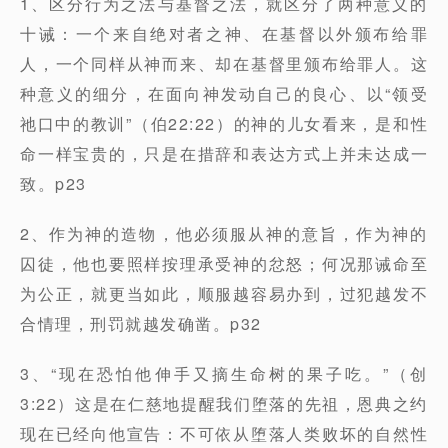
1、区分行为之法与基督之法，就区分了两种意义的
十诫：一个来自绝对者之神、在基督以外颁布给罪
人，一个同样从神而来、却在基督里颁布给罪人。这
种意义的细分，在面向神发动自己的良心、以“领受
祂口中的教训”（伯22:22）的神的儿女看来，是和性
命一样宝贵的，只是在措辞和表达方式上并未达成一
致。p23
2、作为神的造物，他必须服从神的意旨，作为神的
囚徒，他也要照样按理承受神的忿怒；何况那诫命至
为公正，就更当如此，顺服越容易办到，过犯越发不
合情理，刑罚就越发确凿。p32
3、“现在恐怕他伸手又摘生命树的果子吃。”（创
3:22）这是在仁慈地提醒我们堕落的先祖，恩典之约
现在已经向他宣告：不可依从堕落人类败坏的自然性