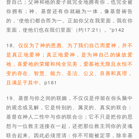
督⾃⼰；⽗神和祂的爱⼦就完全地拥有你，也完全被
你拥有；神、基督还有你就融为⼀体，像基督祷告
的，‘使他们都合⽽为⼀。正如你⽗在我⾥⾯，我在你
⾥⾯，使他们也在我们⾥⾯’（约17:21）。”p142
18、
仅仅为了神的恩惠、为了我们⾃⼰⽽爱神，并不
是真正地爱神；真正地爱神，是为神⾃⼰的缘故爱
祂，喜爱祂的荣耀和纯全完美，爱慕祂⽆限且永恒不
变的存在、智慧、能⼒、圣洁、公义、良善和真理，
且满⾜于其中。
p161
19、基督与你之间的联姻，不仅仅是停留在你头脑中
的观念或⻅解，它是特别的、属灵的、真实的联合：
基督在神⼈⼆性中与你的联合㊟；它不只是把你的思
想与⼀位救主连接在⼀起，还把那位救主同你的灵魂
联合起来。因此必须澄清：你不可能被定罪，除⾮基