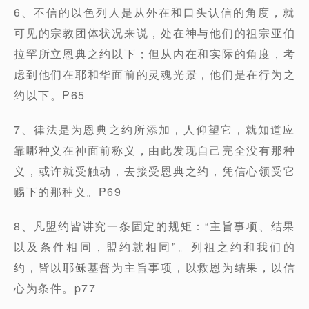
6、不信的以⾊列⼈是从外在和⼝头认信的⻆度，就
可⻅的宗教团体状况来说，处在神与他们的祖宗亚伯
拉罕所⽴恩典之约以下；但从内在和实际的⻆度，考
虑到他们在耶和华⾯前的灵魂光景，他们是在⾏为之
约以下。P65
7、律法是为恩典之约所添加，⼈仰望它，就知道应
靠哪种义在神⾯前称义，由此发现⾃⼰完全没有那种
义，或许就受触动，去接受恩典之约，凭信⼼领受它
赐下的那种义。P69
8、凡盟约皆讲究⼀条固定的规矩：“主旨事项、结果
以及条件相同，盟约就相同”。列祖之约和我们的
约，皆以耶稣基督为主旨事项，以救恩为结果，以信
⼼为条件。p77