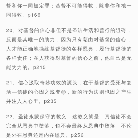
督和你⼀同被定罪；基督不可能得救，除⾮你和祂⼀
同得救。p166
20、对基督的信⼼⾮但不是圣洁⽣活和善⾏的阻碍，
反⽽是其唯⼀的助⼒，因为只有藉由对基督的信⼼，
⼈才能正确地操练基督徒的各样恩典，履⾏基督徒的
各样责任；在⼈获得对基督的信⼼之前，他⾃⼰是⽆
能为⼒的。p215
21、信⼼汲取奇妙功效的源头，在于基督的受死与复
活—信徒的⼼因之蜕变㊟，新的⾏为法则也因之产⽣
并注⼊⼈⼼⾥。p235
22、圣徒永蒙保守的教义—这教义就是，真信徒不会
完全从恩典中堕落，也不会最终从恩典中堕落，不论
是外在恩典还是内在恩典。p256