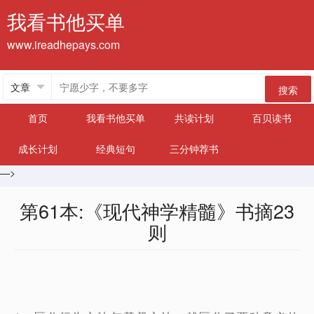
我看书他买单
www.ireadhepays.com
搜索
首页
我看书他买单
共读计划
百贝读书
成长计划
经典短句
三分钟荐书
—>
第61本:《现代神学精髓》书摘23
则