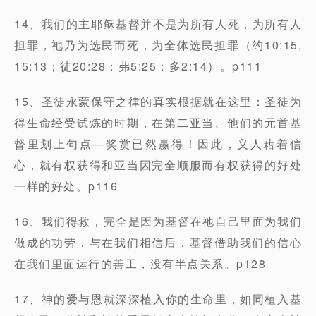
14、我们的主耶稣基督并不是为所有⼈死，为所有⼈
担罪，祂乃为选⺠⽽死，为全体选⺠担罪（约10:15,
15:13；徒20:28；弗5:25；多2:14）。p111
15、圣徒永蒙保守之律的真实根据就在这⾥：圣徒为
得⽣命经受试炼的时期，在第⼆亚当、他们的元⾸基
督⾥划上句点—奖赏已然赢得！因此，义⼈藉着信
⼼，就有权获得和亚当因完全顺服⽽有权获得的好处
⼀样的好处。p116
16、我们得救，完全是因为基督在祂⾃⼰⾥⾯为我们
做成的功劳，与在我们相信后，基督借助我们的信⼼
在我们⾥⾯运⾏的善⼯，没有半点关系。p128
17、神的爱与恩就深深植⼊你的⽣命⾥，如同植⼊基