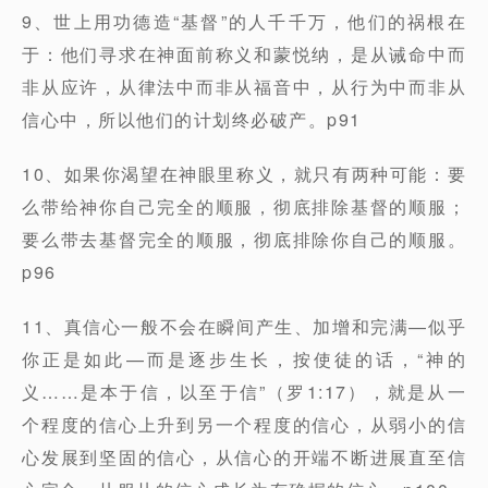
9、世上⽤功德造“基督”的⼈千千万，他们的祸根在
于：他们寻求在神⾯前称义和蒙悦纳，是从诫命中⽽
⾮从应许，从律法中⽽⾮从福⾳中，从⾏为中⽽⾮从
信⼼中，所以他们的计划终必破产。p91
10、如果你渴望在神眼⾥称义，就只有两种可能：要
么带给神你⾃⼰完全的顺服，彻底排除基督的顺服；
要么带去基督完全的顺服，彻底排除你⾃⼰的顺服。
p96
11、真信⼼⼀般不会在瞬间产⽣、加增和完满—似乎
你正是如此—⽽是逐步⽣⻓，按使徒的话，“神的
义……是本于信，以⾄于信”（罗1:17），就是从⼀
个程度的信⼼上升到另⼀个程度的信⼼，从弱⼩的信
⼼发展到坚固的信⼼，从信⼼的开端不断进展直⾄信