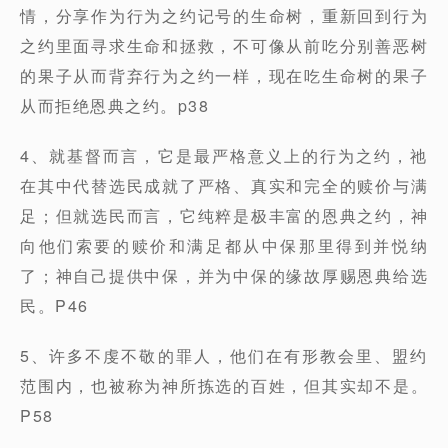
情，分享作为行为之约记号的生命树，重新回到行为
之约里面寻求生命和拯救，不可像从前吃分别善恶树
的果子从而背弃行为之约一样，现在吃生命树的果子
从而拒绝恩典之约。p38
4、就基督⽽⾔，它是最严格意义上的⾏为之约，祂
在其中代替选⺠成就了严格、真实和完全的赎价与满
⾜；但就选⺠⽽⾔，它纯粹是极丰富的恩典之约，神
向他们索要的赎价和满⾜都从中保那⾥得到并悦纳
了；神⾃⼰提供中保，并为中保的缘故厚赐恩典给选
⺠。P46
5、许多不虔不敬的罪⼈，他们在有形教会⾥、盟约
范围内，也被称为神所拣选的百姓，但其实却不是。
P58