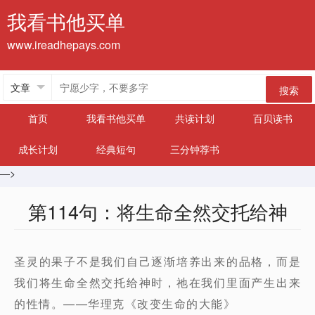
我看书他买单
www.ireadhepays.com
搜索
首页
我看书他买单
共读计划
百贝读书
成长计划
经典短句
三分钟荐书
—>
第114句：将生命全然交托给神
圣灵的果子不是我们自己逐渐培养出来的品格，而是
我们将生命全然交托给神时，祂在我们里面产生出来
的性情。——华理克《改变生命的大能》