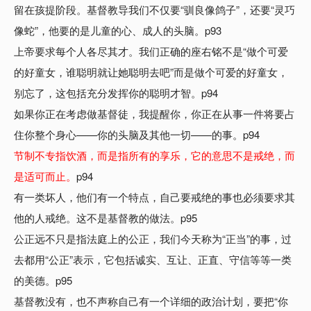
留在孩提阶段。基督教导我们不仅要“驯良像鸽子”，还要“灵巧
像蛇”，他要的是儿童的心、成人的头脑。p93
上帝要求每个人各尽其才。我们正确的座右铭不是“做个可爱
的好童女，谁聪明就让她聪明去吧”而是做个可爱的好童女，
别忘了，这包括充分发挥你的聪明才智。p94
如果你正在考虑做基督徒，我提醒你，你正在从事一件将要占
住你整个身心——你的头脑及其他一切——的事。p94
节制不专指饮酒，而是指所有的享乐，它的意思不是戒绝，而
是适可而止。
p94
有一类坏人，他们有一个特点，自己要戒绝的事也必须要求其
他的人戒绝。这不是基督教的做法。p95
公正远不只是指法庭上的公正，我们今天称为“正当”的事，过
去都用“公正”表示，它包括诚实、互让、正直、守信等等一类
的美德。p95
基督教没有，也不声称自己有一个详细的政治计划，要把“你