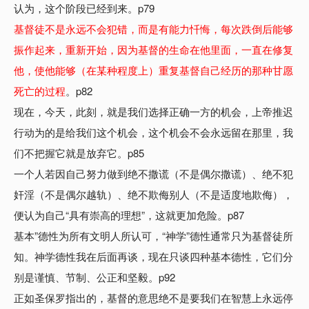
认为，这个阶段已经到来。p79
基督徒不是永远不会犯错，而是有能力忏悔，每次跌倒后能够
振作起来，重新开始，因为基督的生命在他里面，一直在修复
他，使他能够（在某种程度上）重复基督自己经历的那种甘愿
死亡的过程
。p82
现在，今天，此刻，就是我们选择正确一方的机会，上帝推迟
行动为的是给我们这个机会，这个机会不会永远留在那里，我
们不把握它就是放弃它。p85
一个人若因自己努力做到绝不撒谎（不是偶尔撒谎）、绝不犯
奸淫（不是偶尔越轨）、绝不欺侮别人（不是适度地欺侮），
便认为自己“具有崇高的理想”，这就更加危险。p87
基本”德性为所有文明人所认可，“神学”德性通常只为基督徒所
知。神学德性我在后面再谈，现在只谈四种基本德性，它们分
别是谨慎、节制、公正和坚毅。p92
正如圣保罗指出的，基督的意思绝不是要我们在智慧上永远停