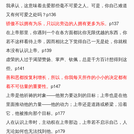
我承认，这意味着去爱那些毫不可爱之人。可是，你自己难道
又有何可爱之处吗？p136
骄傲不以拥有为乐，只以比旁边的人拥有更多为乐。
p137
在上帝那里，你遇到一个在各方面都比你无限优越的东西，你
若不这样看待上帝，因而相比之下觉得自己一无是处，你就根
本没有认识上帝。p139
虚荣的人过于渴望赞扬、掌声、钦佩，总是千方百计想得到这
些。p141
善和恶都按复利增长，所以，你我每天所作的小小的决定都有
着不可估量的重要性。
p147
上帝是他祈祷的对象——他努力要达到的目标；上帝也是在他
里面推动他的力量——他的动力；上帝还是道路或桥梁，沿着
它，他被推向那个目标。p177
人在认识上帝时，主动权在上帝那边，上帝若不启示自己，人
无论如何也无法找到他。p179