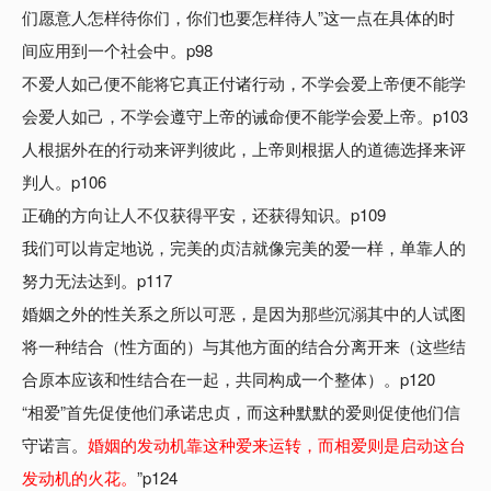
们愿意人怎样待你们，你们也要怎样待人”这一点在具体的时
间应用到一个社会中。p98
不爱人如己便不能将它真正付诸行动，不学会爱上帝便不能学
会爱人如己，不学会遵守上帝的诫命便不能学会爱上帝。p103
人根据外在的行动来评判彼此，上帝则根据人的道德选择来评
判人。p106
正确的方向让人不仅获得平安，还获得知识。p109
我们可以肯定地说，完美的贞洁就像完美的爱一样，单靠人的
努力无法达到。p117
婚姻之外的性关系之所以可恶，是因为那些沉溺其中的人试图
将一种结合（性方面的）与其他方面的结合分离开来（这些结
合原本应该和性结合在一起，共同构成一个整体）。p120
“相爱”首先促使他们承诺忠贞，而这种默默的爱则促使他们信
守诺言。
婚姻的发动机靠这种爱来运转，而相爱则是启动这台
发动机的火花。
”p124