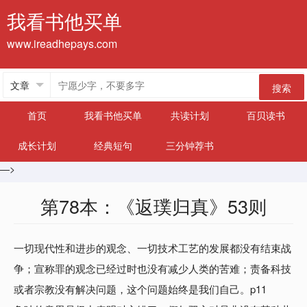
我看书他买单
www.ireadhepays.com
搜索
首页
我看书他买单
共读计划
百贝读书
成长计划
经典短句
三分钟荐书
—>
第78本：《返璞归真》53则
一切现代性和进步的观念、一切技术工艺的发展都没有结束战
争；宣称罪的观念已经过时也没有减少人类的苦难；责备科技
或者宗教没有解决问题，这个问题始终是我们自己。p11