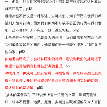
一。但是，如果用它来解释我们为何对是与非持现在这种看法
就不正确了。p42
道德律也不仅仅是一种陈述，告诉人们，为了于己方便我们希
望别人如何行动，因为我们称为不好或不公正的行为与我们发
现于己不便的行为不完全一致，甚至相反。p42
上帝是唯一的安慰，也是最大的恐惧，我们最需要的东西也是
我们最希望躲避的东西，他是我们唯一可能的盟友，我们又与
他为敌。p52
你知道自己病了才会听从医生的吩咐，意识到我们的处境近乎
绝望才会开始明白基督徒所讲的道理。
p53
寻找真理，你或可以找到安慰，寻找安慰，你既得不到安慰也
得不到真理，开始时你得到的是甜言蜜语和不切实际的幻想，
最终得到的是绝望。
p53
“掺水的基督教”。它只说天上有一位善的上帝，世间万物皆
好，根本不提罪、地狱、魔鬼、救赎这些既难理解又令人害怕