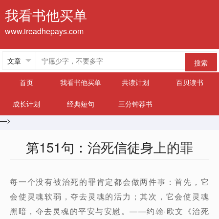
我看书他买单
www.ireadhepays.com
搜索
首页
我看书他买单
共读计划
百贝读书
成长计划
经典短句
三分钟荐书
—>
第151句：治死信徒身上的罪
每一个没有被治死的罪肯定都会做两件事：首先，它
会使灵魂软弱，夺去灵魂的活力；其次，它会使灵魂
黑暗，夺去灵魂的平安与安慰。——约翰·欧文《治死