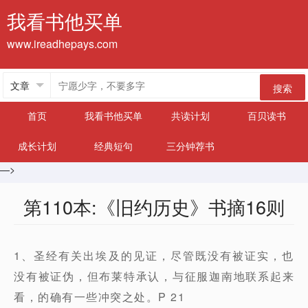
我看书他买单
www.ireadhepays.com
搜索
首页
我看书他买单
共读计划
百贝读书
成长计划
经典短句
三分钟荐书
—>
第110本:《旧约历史》书摘16则
1、圣经有关出埃及的见证，尽管既没有被证实，也
没有被证伪，但布莱特承认，与征服迦南地联系起来
看，的确有一些冲突之处。P 21