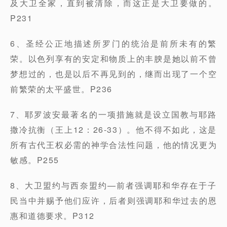
及大卫全家，直到被清除，而这正是大卫要做的。
P231
6、圣经公正地描述所罗门的统治是前所未有的繁
荣。以色列享有的安定和物质上的丰腴是她以前不曾
梦想过的，也是以后不再见到的，继而出现了一个空
前繁荣的太平盛世。P236
7、耶罗波安最著名的一项措施就是设立国教与耶路
撒冷抗衡（王上12：26-33）。他不得不如此，这是
所有古代王权必需的神学合法性问题，他的情况更为
敏感。P255
8、大卫盟约与西奈盟约—前者强调耶和华存在于子
民当中并赐予他们应许，后者则强调耶和华过去的恩
惠和道德要求。P312