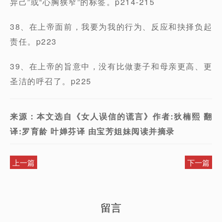
异己”或“心胸狭窄”的标签。p214-215
38、在上帝面前，我要为我的行为、反应和抉择负起
责任。p223
39、在上帝的旨意中，没有比做妻子和母亲更高、更
圣洁的呼召了。p225
来源：本文选自《女人误信的谎言》作者:狄楠熙 翻
译:罗育龄 叶婵芬译 由宝芳姐妹阅读并摘录
上一篇
下一篇
留言