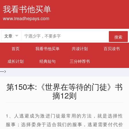
我看书他买单
www.ireadhepays.com
搜索
首页
我看书他买单
共读计划
百贝读书
成长计划
经典短句
三分钟荐书
—>
第150本:《世界在等待的门徒》书
摘12则
1、人逃避成为激进门徒最常用的方法，就是选择性
服事；选择委身于适合我们的服事，逃避需要付代价