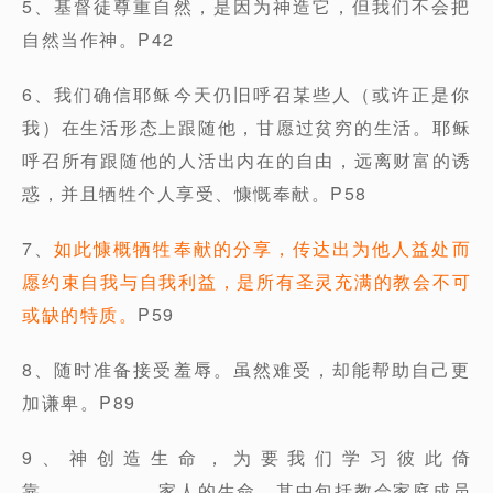
5、基督徒尊重自然，是因为神造它，但我们不会把
自然当作神。P42
6、我们确信耶稣今天仍旧呼召某些人（或许正是你
我）在生活形态上跟随他，甘愿过贫穷的生活。耶稣
呼召所有跟随他的人活出内在的自由，远离财富的诱
惑，并且牺牲个人享受、慷慨奉献。P58
7、
如此慷概牺牲奉献的分享，传达出为他人益处而
愿约束自我与自我利益，是所有圣灵充满的教会不可
或缺的特质。
P59
8、随时准备接受羞辱。虽然难受，却能帮助自己更
加谦卑。P89
9、神创造生命，为要我们学习彼此倚
靠。。。。。。家人的生命，其中包括教会家庭成员