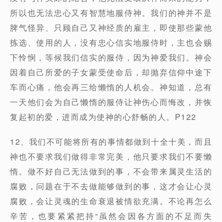
所以也无法忠心又有智慧地服侍神。我们的神并不是
脾气怪异、只顾自己又神经质的雇主，即使那些蒙他
拣选、使用的人，没有忠心信实地服侍时，主也会赐
下怜悯，等候我们信实的服侍，因为神爱我们。神会
因着自己所爱的子女蒙受使命后，却抛弃信仰中途下
车而心痛，他会再三给懒惰的人机会。神知道，总有
一天他们会为自己懒惰的服侍让神伤心而悔改，并恢
复起初的爱，进而成为使神的心舒畅的人。P122
12、我们不可能将所有的事情都做到十全十美，而且
神也不要求我们做得非常完美，他只要求我们不要懒
惰。做不好自己无法做到的事，不会带来属灵生活的
腐败，问题在于不去做能够做到的事，这才会让心灵
腐败，会让灵魂的生命衰退被情欲充满。不论再怎么
辛苦，也要紧紧把持“虽然会因各方面的不足而失