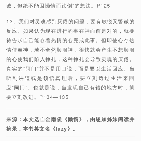
败，但绝不能因懒惰而跌倒”的想法。P125
13、我们对灵魂感到厌倦的问题，要有敏锐又警诫的
反应。如果认为现在进行的事在神面前是对的，就要
祷告求自己能存着热情的心完成此事。但即使心存热
情侍奉神，若不全然顺服神，很快就会产生不想顺服
的心使我们陷入挣扎，这种挣扎会导致灵魂的厌倦。
真实的“阿门”并不是用口说，而是要以生活回应。当
听到讲道或是领悟真理后，要立刻透过生活来回
应“阿门”。也就是说，当发现自己有错的地方时，就
要立刻改进。P134—135
来源：本文选自金南俊《懒惰》，由恩加姊妹阅读并
摘录，本书英文名《lazy》。