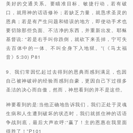
美好的交通关系。要瞄准目标、敏捷行动，若有破
口，就用神的话语修补；若缺乏力量，就恳求圣灵的
恩典；若是有产生问题和错误的地方，即使动手术也
要切除那些负面、不洁净的东西，并重新出发。耶稣
基督说: “若是右手叫你跌倒，就砍下来丢掉，宁可失
去百体中的一体、不叫全身下入地狱。”(《马太福
音》5:30) P81
9、我们常因忆起过去得到的恩典而感到满足，也因
自己被神破碎的经验而感到自豪，更因自己下过很多
圣洁的决心而自傲，然而，神想看到的并不是这些。
神要看到的是:当他正确地告诉我们，我们正处于灵魂
生病和人生遭到破坏的状态时，我们就抓住神的话语
争战到底，最后大声欢呼:“赢了！主的恩惠在我里面
得胜了！”P101