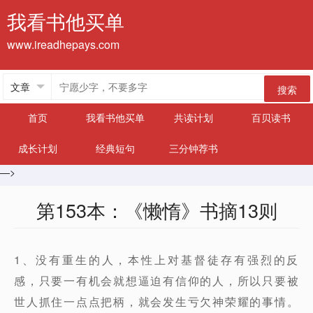
我看书他买单
www.ireadhepays.com
搜索
首页
我看书他买单
共读计划
百贝读书
成长计划
经典短句
三分钟荐书
—>
第153本：《懒惰》书摘13则
1、没有重生的人，本性上对基督徒存有强烈的反
感，只要一有机会就想逼迫有信仰的人，所以只要被
世人抓住一点点把柄，就会发生亏欠神荣耀的事情。