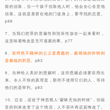
留的信靠，当一个孩子信靠他人时，他会全心全意地
信靠。这就是基督在祂的门徒身上，要寻找的态度。
p69
7、当我们把罪的普遍性和毁坏性放在一起来看时，
这意味着悔改是无可逃避的事。p77
8、
若悍然不顾神的公义是愚蠢的，藐视祂的怜悯则
是极端的邪恶。
p83
9、当神给人美好的恩赐时，这些恩赐必须要应用出
来。令人不快的真理是，那些不使用它们的人，等待
他们的是审判。p83
10、过去，还处于神忽视人“蒙昧无知的时候”，但福
音的到来改变了这个情况，人不容许再迟延悔改了。