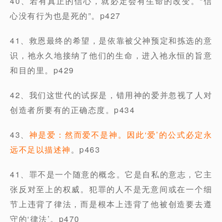
40、若有真正的信心，就必定会有生命的改变。“信
心没有行为也是死的”。p427
41、救恩最终的希望，是依靠被父神预定和拣选的意
识，祂永久地接纳了他们的生命，进入祂永恒的旨意
和目的里。p429
42、我们这世代的试探是，错用神的爱并忽视了人对
创造者所要有的正确态度。p434
43、
神是爱：然而爱不是神。因此‘爱’的公式必定永
远不足以描述神
。p463
41、罪不是一个随意的概念。它是自私的意志，它主
张反对至上的权威。犯罪的人不是无意间或在一个细
节上违背了律法，而是根本上违背了他被创造要去遵
守的‘律法’。p470