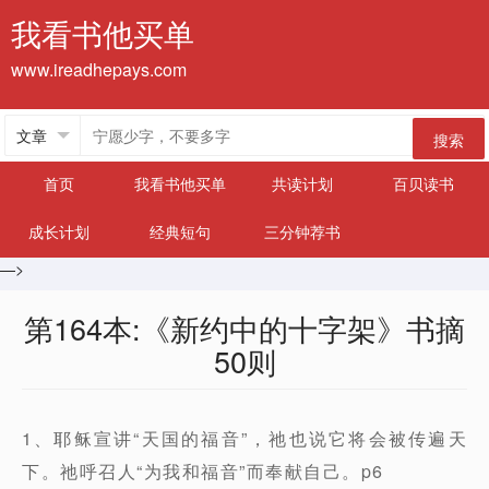
我看书他买单
www.ireadhepays.com
搜索
首页
我看书他买单
共读计划
百贝读书
成长计划
经典短句
三分钟荐书
—>
第164本:《新约中的十字架》书摘
50则
1、耶稣宣讲“天国的福音”，祂也说它将会被传遍天
下。祂呼召人“为我和福音”而奉献自己。p6