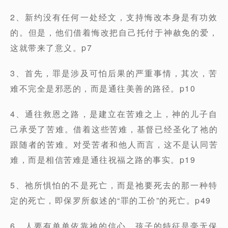
2、新约没有任何一处经文，支持悔改本身是有功效
的。但是，他们借着悔改把自己托付于神赦免的爱，
这就带来了意义。p7
3、首先，罪是涉及可怕后果的严重事情，其次，苦
难不完全是邪恶的，而是通往美善的路径。p10
4、通往救恩之路，是建立在苦难之上，神的儿子自
己承受了苦难。借着这些苦难，基督已经圣化了祂的
跟随者的苦难。对受苦者和他人而言，这不是认同苦
难，而是相信苦难是通往祝福之路的事实。p19
5、祂所惧怕的不是死亡，而是祂要死去的那一种特
定的死亡，即保罗所叙述的“罪的工价”的死亡。p49
6、人要有单单依靠祂的信心。孩子的特征是毫无保