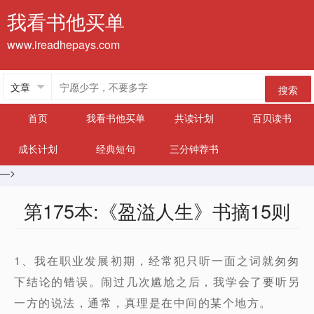
我看书他买单
www.ireadhepays.com
搜索
首页
我看书他买单
共读计划
百贝读书
成长计划
经典短句
三分钟荐书
—>
第175本:《盈溢人生》书摘15则
1、我在职业发展初期，经常犯只听一面之词就匆匆
下结论的错误。闹过几次尴尬之后，我学会了要听另
一方的说法，通常，真理是在中间的某个地方。