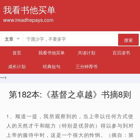
我看书他买单
www.ireadhepays.com
搜索
首页
我看书他买单
共读计划
百贝读书
成长计划
经典短句
三分钟荐书
—>
第182本:《基督之卓越》书摘8则
1、顺道一提，我所观察到的，当上帝以任何方式使
人的天然才干和能力（特别是优异的）得以参与到对
上帝的服侍中时，这是一个很大的怜悯。（摘自：第