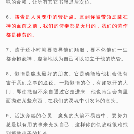
魂的食粮，让所有其它书籍退居次位。
6、
祷告是人灵魂中的转折点。直到你被带领屈膝在
神的面前之前，我们的侍奉都是无用的，我们的劳作
都是徒劳的。
7、孩子还小时就要教导他们顺服，要不然他们一生
都会抱怨神，虚妄地以为自己可以独立于他的统管。
8、懒惰是魔鬼最好的朋友。它是确能给他机会做有
害于我们之事的途径。一颗懒惰的心，有如敞开的大
门，即使撒但不亲自通过它走进来，他也肯定会向里
面抛进某些东西，在我们的灵魂中引发坏的念头。
9、活泼奔驰的心灵，魔鬼的火箭不易击中。要努力
总是以有用的事来充实自己，这样你的仇敌就很难找
到播散稗子的机会。