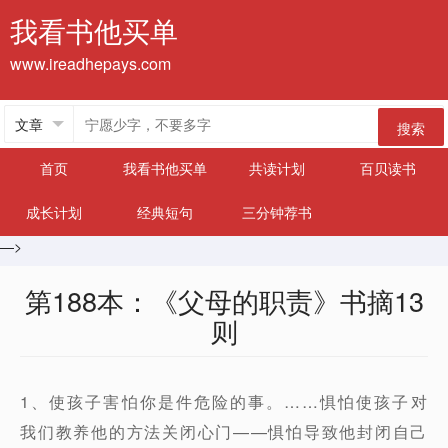
我看书他买单
www.ireadhepays.com
搜索
首页
我看书他买单
共读计划
百贝读书
成长计划
经典短句
三分钟荐书
—>
第188本：《父母的职责》书摘13
则
1、使孩子害怕你是件危险的事。……惧怕使孩子对
我们教养他的方法关闭心门——惧怕导致他封闭自己