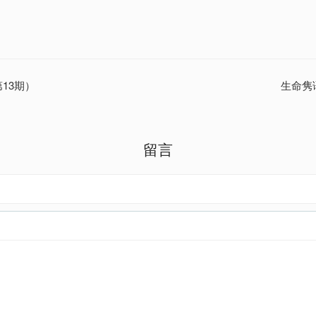
13期）
生命隽
留言