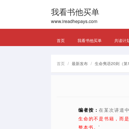
我看书他买单
www.ireadhepays.com
首页
我看书他买单
共读计
首页
/
最新发布
/
生命隽语20则（第
编者按：
在某次讲道中
生命的不是书籍，而
整本书。
’