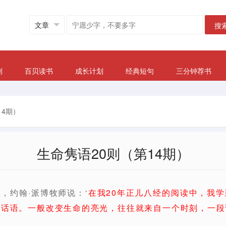
搜
划
百贝读书
成长计划
经典短句
三分钟荐书
14期）
生命隽语20则（第14期）
，约翰·派博牧师说：‘
在我20年正儿八经的阅读中，我
是话语。一般改变生命的亮光，往往就来自一个时刻，一段