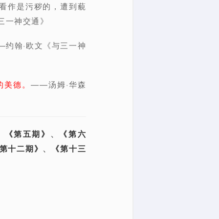
看作是污秽的，遭到藐
三一神交通》
—约翰·欧文《与三一神
的美德。
——汤姆·华森
、
《第五期》
、
《第六
第十二期》
、
《第十三