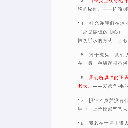
13、
当圣灵显明你心
移的应许。——约翰·
14、神允许我们在
（那是撒但的用心）
恒切祈求的方式，全心
15、对于魔鬼，我
在，另一种错误是虽然
16、
我们所惧怕的正
老大。
——爱德华·韦
17、惧怕本身并没有
境中，上帝比那些恶人
18、我若在世界上遭