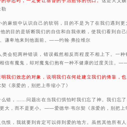
中的罪恶时，一定要让基督的手治愈你的伤口。
这是天父赐
米勒
较小的麻烦中认识自己的软弱，目的不是为了在我们遇到更
。他的目的是斩断我们的自信和自我依赖，使我们看到自己
、谦卑地来到他面前。——约翰·弗拉维尔
们人类会犯两种错误，错误截然相反而程度不相上下。一种
相信有魔鬼，却对魔鬼们抱有一种不健康的过度关注。—
表明我们效忠的对象，说明我们在何处建立我们的倚靠，也
尔契《亲爱的，别把上帝缩小了》
什么错，……问题出在当我们惧怕时我们忘了神。我们忘
更大，而不是更小。——爱德华·韦尔契《亲爱的，别把上
人仇恨，我就要到肯定可以得到爱的地方。虽然其他所有