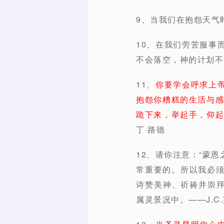
9、当我们在抱怨天气
10、在我们劳苦服事
不会落空，神的计划不
11、
你要学会呼求上
抱怨你糟糕的生活与感
跪下来，举起手，仰起
丁·路德
12、请你注意：“蒙
常重要的。所以我必
诗赞美神、祈祷并崇拜
属灵景况中。——J.C