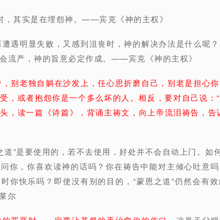
时，其实是在埋怨神。——宾克《神的主权》
而遭遇明显失败，又感到沮丧时，神的解决办法是什么呢
会流产，神的旨意必定作成。——宾克《神的主权》
帝，别老独自躺在沙发上，任心思折磨自己，别老是担心你
受，或者抱怨你是一个多么坏的人。相反，要对自己说：
头，读一篇《诗篇》，背诵主祷文，向上帝流泪祷告，告
恩之道”是要使用的，若不去使用，好处并不会自动上门。如何
须问你，你喜欢读神的话吗？你在祷告中能对主倾心吐意吗
时你快乐吗？即使没有别的目的，“蒙恩之道”仍然会有
.莱尔