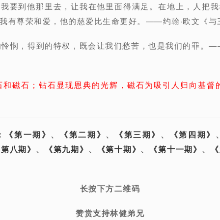
；我要到他那里去，让我在他里面得满足。在地上，人把我
我有尊荣和爱，他的慈爱比生命更好。——约翰·欧文《与
的怜悯，得到的特权，既会让我们愁苦，也是我们的罪。—
石和磁石；钻石显现恩典的光辉，磁石为吸引人归向基督
：
《第一期》
、
《第二期》
、
《第三期》
、
《第四期》
《第八期》
、
《第九期》
、
《第十期》
、
《第十一期》
、
《
长按下方二维码
赞赏支持林健弟兄