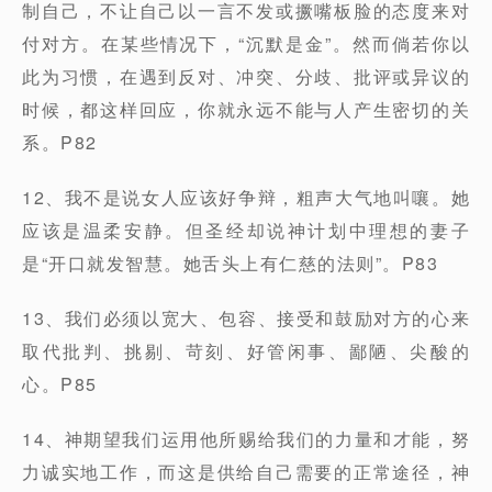
制自己，不让自己以一言不发或撅嘴板脸的态度来对
付对方。在某些情况下，“沉默是金”。然而倘若你以
此为习惯，在遇到反对、冲突、分歧、批评或异议的
时候，都这样回应，你就永远不能与人产生密切的关
系。P82
12、我不是说女人应该好争辩，粗声大气地叫嚷。她
应该是温柔安静。但圣经却说神计划中理想的妻子
是“开口就发智慧。她舌头上有仁慈的法则”。P83
13、我们必须以宽大、包容、接受和鼓励对方的心来
取代批判、挑剔、苛刻、好管闲事、鄙陋、尖酸的
心。P85
14、神期望我们运用他所赐给我们的力量和才能，努
力诚实地工作，而这是供给自己需要的正常途径，神