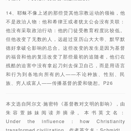
14、耶稣不像上述的那些货其他宗教运动的领袖，他
不是政治人物：他和希律王或者犹太公会没有关联：
他没有采取政治行动：他的门徒受教育程度比较低。
但他改变了无数的人，远超过亚历山大大帝、默罕默
德好拿破仑影响的总合。这些改变的发生是因为基督
的福音和他的复活改变了那些最初的追随者，他们在
残酷的迫害中没有拿起刀剑去保卫自己，而是用语言
和行为到各地向所有的人——不论种族、性别、民
族、穷人或富人——传播基督的爱和饶恕。P26
本文选自阿尔文·施密特《基督教对文明的影响》，由
朱容萱姊妹阅读并摘录。本书英文名：
Under the influence：how Christianity
transformed civilization。作者英文名：Schmidt，