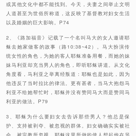
或其他文化中都不能找到。今天，夫妻之间举止文明
人道甚至为世俗所称道，这反映了基督教对妇女生活
以及婚姻的巨大影响。P74
2、《路加福音》记载了一个名叫马大的女人邀请耶
稣去她家做客的故事（路10:38~42）。马大扮演传
统女性的角色，为她的客人耶稣准备用餐，而她的妹
妹马利亚却充当男人的角色，即听耶稣讲道。从文化
角度看，马利亚之举离经叛道：耶稣也是如此，因为
他违反了当时拉比的律法。更有甚者，当马大抱怨马
利亚不给她帮忙时，耶稣并没有赞同马大而是赞同马
利亚的做法。P79
3、耶稣为什么要妇女去告诉那些男人？他总是保
护、支持被剥夺、被忽视的群体。妇女确确实实被社
会、被宗教所忽视。耶稣这里所做的使人想起他在另