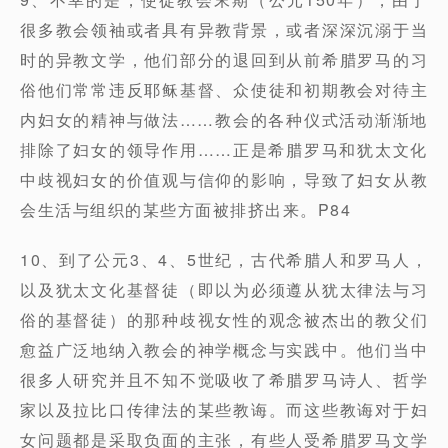
很多教会领袖或者具有异教背景，或者深深沉溺于当
时的异教文学，他们部分的退回到从前希腊罗马的习
俗他们常常违反耶稣基督、众使徒和初期教会对待主
内妇女的精神与做法……教会的各种仪式活动渐渐地
排除了妇女的领导作用……正是希腊罗马和犹太文化
中歧视妇女的价值观与信仰的影响，导致了妇女从教
会生活与组织的某些方面被排挤出来。P84
10、到了公元3、4、5世纪，古代希腊人和罗马人，
以及犹太文化基督徒（即以为必须遵从犹太律法与习
俗的基督徒）的那种歧视女性的观念被杰出的教父们
愈益广泛地纳入教会的神学概念与实践中。他们当中
很多人研究并且不知不觉吸收了希腊罗马诗人、哲学
家以及拉比口传律法的某些教诲。而这些教诲对于妇
女问题都是采取负面的主张，有些人受希腊罗马文学