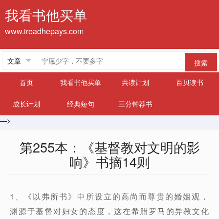
我看书他买单
www.ireadhepays.com
搜索
首页
我看书他买单
共读计划
百贝读书
成长计划
经典短句
三分钟荐书
—>
第255本：《基督教对文明的影
响》书摘14则
1、《以弗所书》中所设立的高尚而尊贵的婚姻观，
渊源于基督对妇女的态度，这在希腊罗马的异教文化