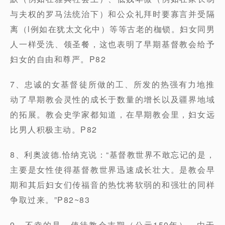
与夫权的罗马法统治下）和公众礼拜时要寡言并受隔
离（l例如在犹太文化中）等等古老的枷锁。妇女同男
人一样受洗、领圣餐，这也表明了早期基督教会给予
妇女的自由和尊严。P82
7、忠诚的女基督徒所做的工、所发的热强有力地推
动了早期教会灵性的成长于数量的增长以及疆界地域
的拓展。教会史学家都知道，在早期教会里，妇女远
比男人积极主动。P82
8、利奥波德.恰纳克说：“基督教世界不敢忘记的是，
主要是女性使得基督教世界迅速成长壮大。是教会早
期和其后妇女们传福音的热忱将软弱的和强壮的同样
争取过来。”P82~83
9、不幸的是，使徒教会末期（公元150年），由于