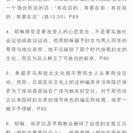
一个场合所说的话：“有在后的，将要在前：有在前
的，将要在后”（路13:30）P89
4、耶稣降世是要改变人的心思意念，不是要实施社
会运动或政治运动。然而耶稣赐予妇女与男人同等的
尊荣与地位表明，他不仅破除了那个时代歧视妇女的
文化，而且为后人树立了可效仿的标准。P80
5、希腊罗马和犹太文化都不赞同女人从事商业活
动。然而，吕底亚在文化上的这种偏差并没有阻拦保
罗为了推动基督福音广传与她友好交往。对于那些自
古以来阻碍妇女承担领导角色的偏见和歧视，保罗一
概不予理睬。P82
6、耶稣、保罗以及早期教会砸碎了迫使妇女孤立沉
默（例如在雅典社会上）、低贱卑微（例如在家长制