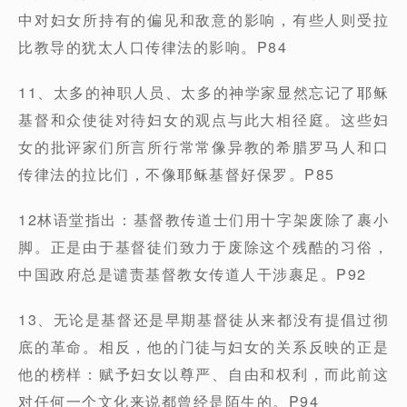
中对妇女所持有的偏见和敌意的影响，有些人则受拉
比教导的犹太人口传律法的影响。P84
11、太多的神职人员、太多的神学家显然忘记了耶稣
基督和众使徒对待妇女的观点与此大相径庭。这些妇
女的批评家们所言所行常常像异教的希腊罗马人和口
传律法的拉比们，不像耶稣基督好保罗。P85
12林语堂指出：基督教传道士们用十字架废除了裹小
脚。正是由于基督徒们致力于废除这个残酷的习俗，
中国政府总是谴责基督教女传道人干涉裹足。P92
13、无论是基督还是早期基督徒从来都没有提倡过彻
底的革命。相反，他的门徒与妇女的关系反映的正是
他的榜样：赋予妇女以尊严、自由和权利，而此前这
对任何一个文化来说都曾经是陌生的。P94