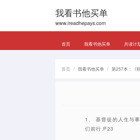
我看书他买单
www.ireadhepays.com
首页
我看书他买单
共读计
首页
/
我看书他买单
/
第257本：《
1、 基督徒的人生与
们前行.P23