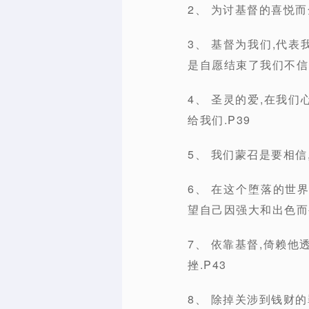
2、 为讨基督的喜悦而
3、 基督为我们,代
是自愿结束了我们不信的
4、 圣灵的爱,在我
给我们.P39
5、 我们蒙召是要相信
6、 在这个堕落的世
望自己因强大和出色而被
7、 依靠基督,倚赖
挫.P43
8、 除掉关涉到钱财的