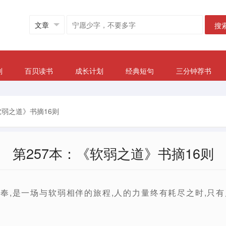
搜
划
百贝读书
成长计划
经典短句
三分钟荐书
软弱之道》书摘16则
第257本：《软弱之道》书摘16则
事奉,是一场与软弱相伴的旅程,人的力量终有耗尽之时,只