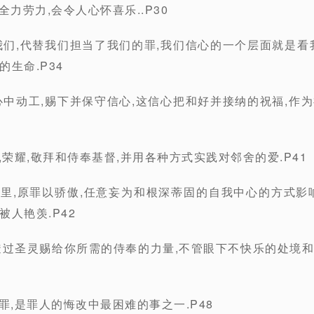
全力劳力,会令人心怀喜乐..P30
表我们,代替我们担当了我们的罪,我们信心的一个层面就是看
生命.P34
们心中动工,赐下并保守信心,这信心把和好并接纳的祝福,作
,荣耀,敬拜和侍奉基督,并用各种方式实践对邻舍的爱.P41
界里,原罪以骄傲,任意妄为和根深蒂固的自我中心的方式影
人艳羡.P42
他透过圣灵赐给你所需的侍奉的力量,不管眼下不快乐的处境
罪,是罪人的悔改中最困难的事之一.P48