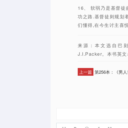
16、 软弱乃是基督
功之路.基督徒则规划
们懂得,在今生讨主喜悦
来源：本文选自巴
J.I.Packer。本书英文名：
上一篇
第256本：《男