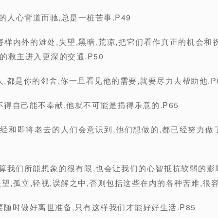
的人心背道而驰,总是一桩苦事.P49
每样内外的难处,失望,黑暗,荒凉,把它们看作真正的机会和
的救主进入更深的交通.P50
人,都是你的邻舍,你一旦看见他的需要,就要尽力去帮助他.P
不得自己能不奉献,他就不可能是捐得乐意的.P65
些已经和即将老去的人们会意识到,他们想做的,都已经努力做
,就算我们所能想象的很有限,也会让我们的心智抵抗软弱的影
,失望,孤立,轻视,误解之中,否则包括这些在内的各种苦难,很
要随时做好离世准备,只有这样我们才能好好生活.P85