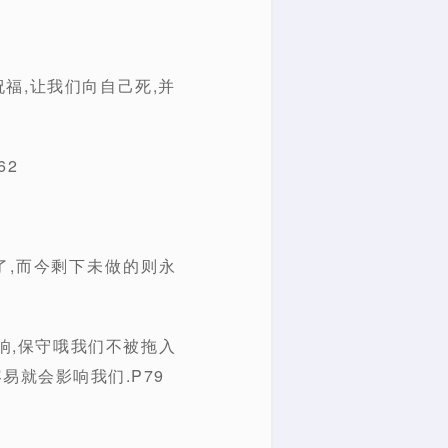
祝福,让我们向自己死,并
62
了,而今剩下未做的则永
响,保守哦我们不被拖入
容易就会影响我们.P79