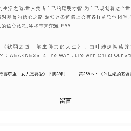
徒的生活之道.世人凭借自己的聪明才智,为自己规划着这个
着对基督的信心之路,深知这条道路上会有各样的软弱相伴.
的信心旅程,终将带来荣耀.P88
刻《软弱之道：靠主得力的人生》，由叶姊妹阅读并
WEAKNESS is The WAY . Life with Christ Our Str
人需要尊重，女人需要爱》书摘28则
第258本：《21世纪的基
留言