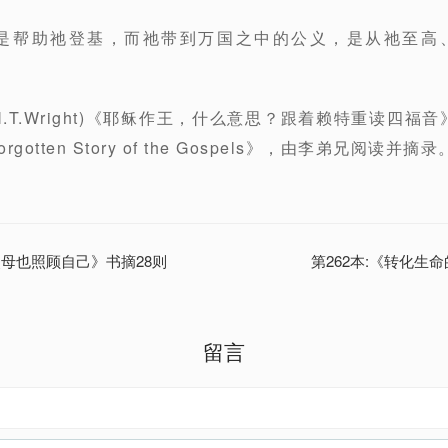
实是帮助祂登基，而祂带到万国之中的公义，是从祂至高
.T.Wright)《耶稣作王，什么意思？跟着赖特重读四福音》
 Forgotten Story of the Gospels》，由李弟兄阅读并摘录
父母也照顾自己》书摘28则
第262本:《转化生
留言