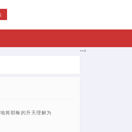
索
—>
确地将耶稣的升天理解为