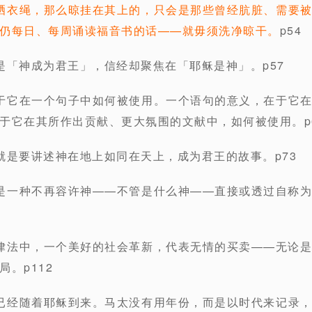
晒衣绳，那么晾挂在其上的，只会是那些曾经肮脏、需要
仍每日、每周诵读福音书的话——就毋须洗净晾干。
p54
是「神成为君王」，信经却聚焦在「耶稣是神」。p57
于它在一个句子中如何被使用。一个语句的意义，在于它
于它在其所作出贡献、更大氛围的文献中，如何被使用。p
就是要讲述神在地上如同在天上，成为君王的故事。p73
是一种不再容许神——不管是什么神——直接或透过自称
律法中，一个美好的社会革新，代表无情的买卖——无论
。p112
已经随着耶稣到来。马太没有用年份，而是以时代来记录