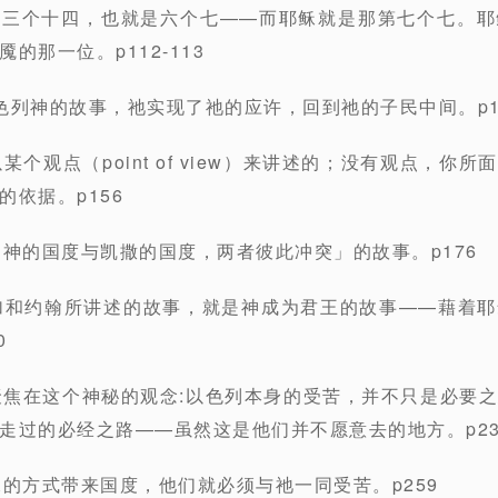
有三个十四，也就是六个七——而耶稣就是那第七个七。耶
的那一位。p112-113
色列神的故事，祂实现了祂的应许，回到祂的子民中间。p1
某个观点（point of view）来讲述的；没有观点，你
依据。p156
「神的国度与凯撒的国度，两者彼此冲突」的故事。p176
加和约翰所讲述的故事，就是神成为君王的故事——藉着
0
聚焦在这个神秘的观念:以色列本身的受苦，并不只是必要
走过的必经之路——虽然这是他们并不愿意去的地方。p23
稣的方式带来国度，他们就必须与祂一同受苦。p259