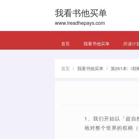
我看书他买单
www.ireadhepays.com
首页
我看书他买单
共读计
首页
/
我看书他买单
/
第261本:《
1、我们开始以「超自
祂对整个世界的权柄（太1