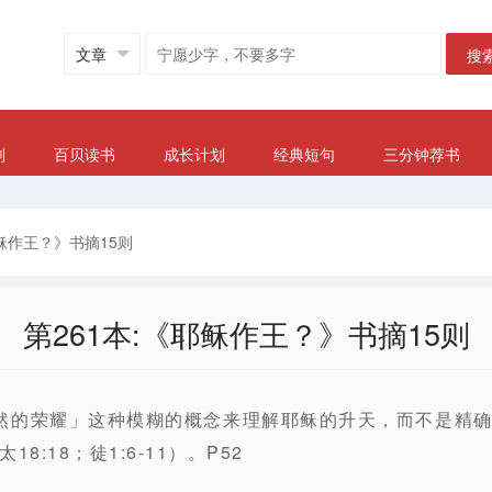
搜
划
百贝读书
成长计划
经典短句
三分钟荐书
耶稣作王？》书摘15则
第261本:《耶稣作王？》书摘15则
然的荣耀」这种模糊的概念来理解耶稣的升天，而不是精
8:18；徒1:6-11）。P52