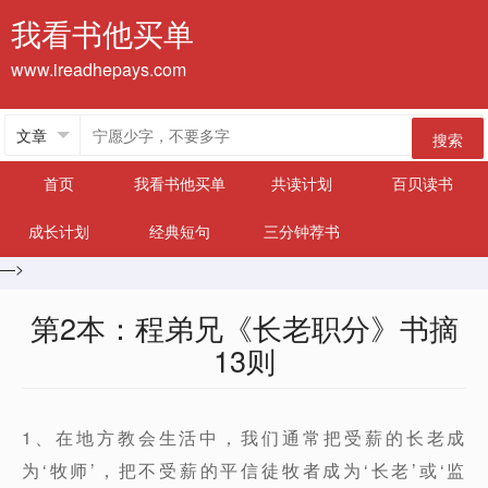
我看书他买单
www.ireadhepays.com
搜索
首页
我看书他买单
共读计划
百贝读书
成长计划
经典短句
三分钟荐书
—>
第2本：程弟兄《长老职分》书摘
13则
1、在地方教会生活中，我们通常把受薪的长老成
为‘牧师’，把不受薪的平信徒牧者成为‘长老’或‘监