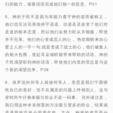
们的能力，借着话语完成他们独一的旨意。P31
5、神的子民不是因为有能力遵守神的道而被称义，
他们也无法完美地持守圣道。但是圣灵改变了他们对
圣道的根本态度，所以他们会努力听从并顺服，即使
并不完美。他们的心变成恋人的心， 热切期盼来自心
爱之人的一字一句;或是变成了战士的心，他们被敌人
的炮火包围，竖起耳朵倾听能带来帮助的话语。神的
子民渴望听到神的话语，即使他们内里的罪总是与这
个新的渴望抗争。P38
6、保罗说向何等人就做何等人，意思是我们宁愿牺
牲自己的喜好，也不在属灵的问题上绊倒别人。这与
穿时尚牛仔裤来吸引听众不是一码事。 另外请注意，
我们用这种本末倒置的方法吸引更多的听众，结果就
是基督的百姓会因着年龄、文化、种族的差异而分