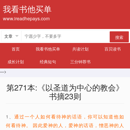
我看书他买单
www.ireadhepays.com
搜索
首页
我看书他买单
共读计划
百贝读书
成长计划
经典短句
三分钟荐书
—>
第271本:《以圣道为中心的教会》
书摘23则
1、
通过一个人如何看待神的话语，你可以知道他如
何看待神。 因此爱神的人，爱神的话语，憎恶神的人