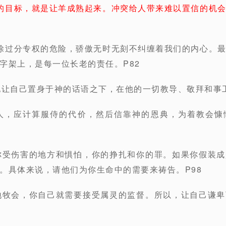
的目标，就是让羊成熟起来。冲突给人带来难以置信的机
除过分专权的危险，骄傲无时无刻不纠缠着我们的内心。
字架上，是每一位长老的责任。P82
地让自己置身于神的话语之下，在他的一切教导、敬拜和事工
的人，应计算服侍的代价，然后信靠神的恩典，为着教会慷
你受伤害的地方和惧怕，你的挣扎和你的罪。如果你假装
。具体来说，请他们为你生命中的需要来祷告。P98
地牧会，你自己就需要接受属灵的监督。所以，让自己谦