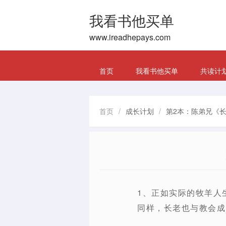
我看书他买单
www.ireadhepays.com
首页
我看书他买单
共读计
首页
/
成长计划
/
第2本：陈弟兄《长
1、正如实际的牧羊人
同样，长老也与教会成