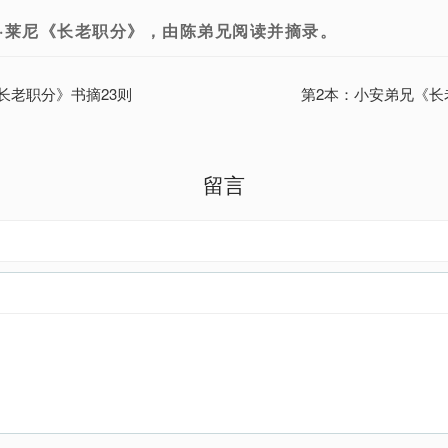
·莱尼《长老职分》，由陈弟兄阅读并摘录。
长老职分》书摘23则
第2本：小安弟兄《长
留言