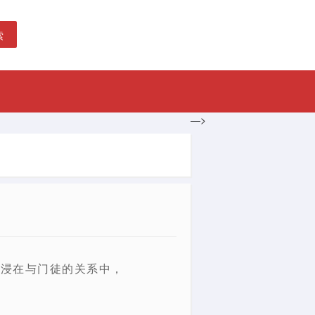
索
—>
则
沉浸在与门徒的关系中，