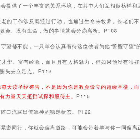
教会提供了一个丰富的关系环境，在其中人们互相做榜样和互
长老的工作涉及既通过行动，也通过生命来牧养。长老们
教会。没有生命，做的事情就会分崩离析。P108
己守望都不能，一只羊会认真看待这位牧者为他“警醒守望”的
有才华、富有经验，而且具有人格魅力，但如果他没有很
赐失去立足点。P112
你每天读圣经祷告，不是因为你是教会设立的超级圣徒，而
有力量天天抵挡试探和服侍主。
P115
是随口流露出倚靠神的稳定状态。P122
主紧密同行，你就会偏离道路，可能会带着羊与你一同偏离正