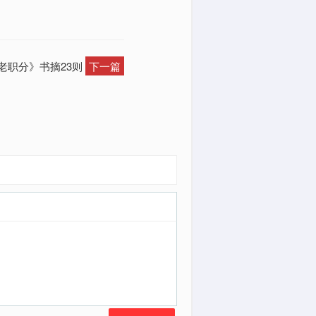
老职分》书摘23则
下一篇