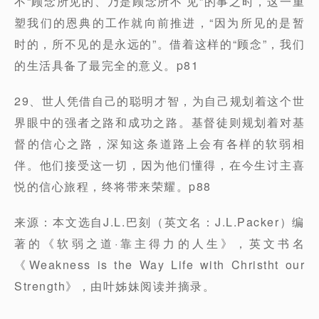
不“顾念所见的、乃是顾念所不 见”的事之时，这一重
塑我们的恩典的工作就向前推进，“因为所见的是暂
时的，所不见的是永远的”。借着这样的“顾念”，我们
的生活具备了最完全的意义。p81
29、世人凭借自己的聪明才智，为自己规划着这个世
界眼中的强者之路和成功之路。基督徒则规划着对基
督的信心之路，深知这条道路上会有各样的软弱相
伴。他们接受这一切，因为他们懂得，在今生讨主喜
悦的信心旅程，终将带来荣耀。p88
来源：本文选自J.L.巴刻（英文名：J.L.Packer）编
著的《软弱之道·靠主得力的人生》，英文书名
《Weakness is the Way Life with Christht our
Strength》，由叶姊妹阅读并摘录。