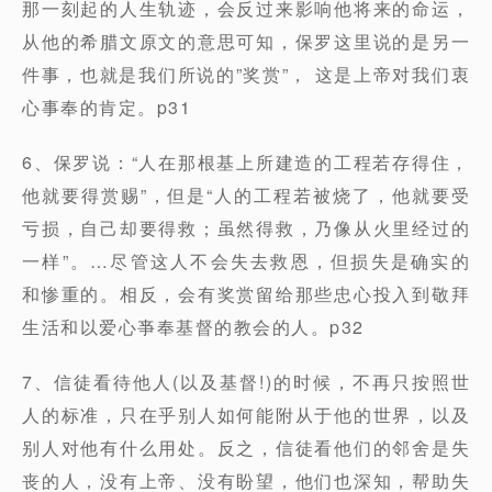
那一刻起的人生轨迹，会反过来影响他将来的命运，
从他的希腊文原文的意思可知，保罗这里说的是另一
件事，也就是我们所说的”奖赏”， 这是上帝对我们衷
心事奉的肯定。p31
6、保罗说：“人在那根基上所建造的工程若存得住，
他就要得赏赐”，但是“人的工程若被烧了，他就要受
亏损，自己却要得救；虽然得救，乃像从火里经过的
一样”。…尽管这人不会失去救恩，但损失是确实的
和惨重的。相反，会有奖赏留给那些忠心投入到敬拜
生活和以爱心亊奉基督的教会的人。p32
7、信徒看待他人(以及基督!)的时候，不再只按照世
人的标准，只在乎别人如何能附从于他的世界，以及
别人对他有什么用处。反之，信徒看他们的邻舍是失
丧的人，没有上帝、没有盼望，他们也深知，帮助失