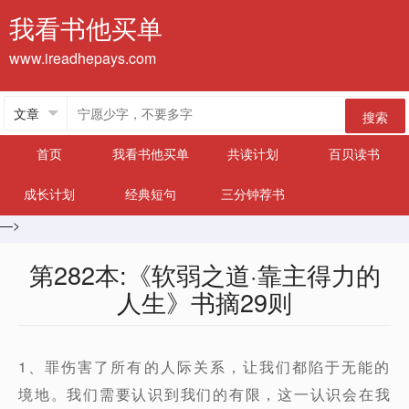
我看书他买单
www.ireadhepays.com
搜索
首页
我看书他买单
共读计划
百贝读书
成长计划
经典短句
三分钟荐书
—>
第282本:《软弱之道·靠主得力的
人生》书摘29则
1、罪伤害了所有的人际关系，让我们都陷于无能的
境地。我们需要认识到我们的有限，这一认识会在我