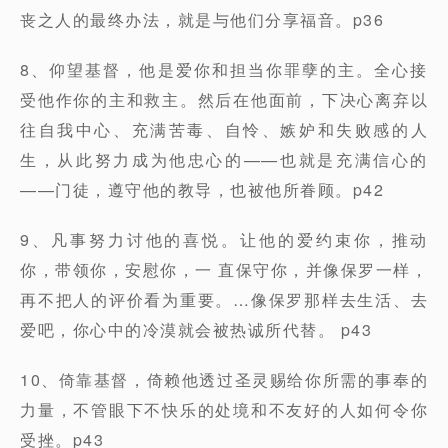
丧之人的最终办法，就是与他们分享福音。p36
8、仰望基督，他是爱你和担当你罪孽的主。全心接
受他作你的主和救主。然后在他面前，下决心离弃以
往自我中心、充满苦毒、自怜、嫉妒和失败感的人
生，从此努力成为他忠心的——也就是充满信心的
——门徒，遵守他的教导，也被他所眷顾。p42
9、凡事努力讨他的喜悦。让他的爱约束你，推动
你，带领你，安慰你，一 直保守你，并像保罗一样，
再不把人的评价看为重要。…像保罗那样去生活、去
爱吧，你心中的冷漠就会被热诚所代替。 p43
10、倚靠基督，倚赖他透过圣灵赐给你所需的事奉的
力量，不管眼下不快乐的处境和不友好的人如何令你
受挫。p43