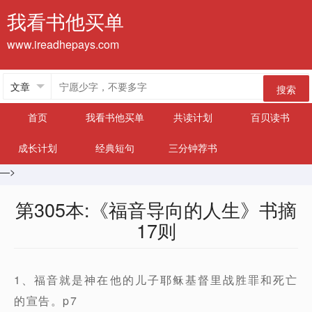
我看书他买单
www.ireadhepays.com
搜索
首页
我看书他买单
共读计划
百贝读书
成长计划
经典短句
三分钟荐书
—>
第305本:《福音导向的人生》书摘
17则
1、福音就是神在他的儿子耶稣基督里战胜罪和死亡
的宣告。p7