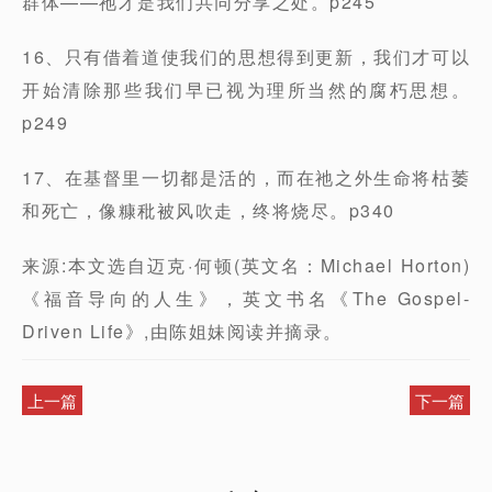
群体——祂才是我们共同分享之处。p245
16、只有借着道使我们的思想得到更新，我们才可以
开始清除那些我们早已视为理所当然的腐朽思想。
p249
17、在基督里一切都是活的，而在祂之外生命将枯萎
和死亡，像糠秕被风吹走，终将烧尽。p340
来源:本文选自迈克·何顿(英文名：Michael Horton)
《福音导向的人生》，英文书名《The Gospel-
Driven Life》,由陈姐妹阅读并摘录。
上一篇
下一篇