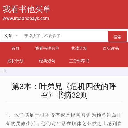
我看书他买单
www.ireadhepays.com
搜索
首页
我看书他买单
共读计划
百贝读书
成长计划
经典短句
三分钟荐书
—>
第3本：叶弟兄《危机四伏的呼
召》书摘32则
1、他们满足于根本没有或是经常被迫为预备讲章而
有的灵修生活；他们对生活在肢体之外或之上感到自