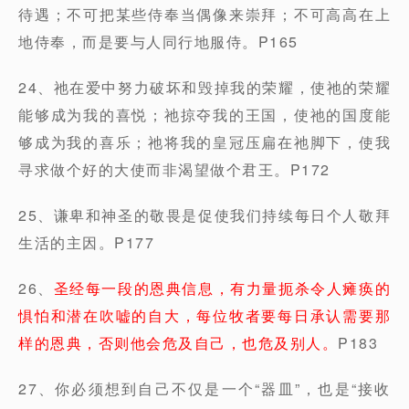
待遇；不可把某些侍奉当偶像来崇拜；不可高高在上
地侍奉，而是要与人同行地服侍。P165
24、祂在爱中努力破坏和毁掉我的荣耀，使祂的荣耀
能够成为我的喜悦；祂掠夺我的王国，使祂的国度能
够成为我的喜乐；祂将我的皇冠压扁在祂脚下，使我
寻求做个好的大使而非渴望做个君王。P172
25、谦卑和神圣的敬畏是促使我们持续每日个人敬拜
生活的主因。P177
26、
圣经每一段的恩典信息，有力量扼杀令人瘫痪的
惧怕和潜在吹嘘的自大，每位牧者要每日承认需要那
样的恩典，否则他会危及自己，也危及别人。
P183
27、你必须想到自己不仅是一个“器皿”，也是“接收