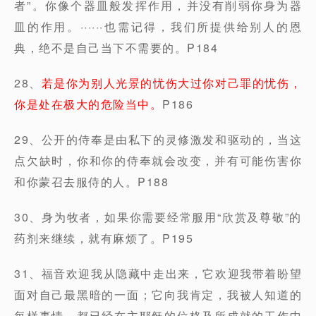
者”。你像个器皿般发挥作用，并没有削弱你身为器
皿的作用。······也需记得，我们所提供给别人的恩
典，绝不是自己当下不需要的。P184
28、
若是你为别人光景的忧伤大过你对己罪的忧伤，
你是处在极大的危险当中。
P186
29、公开的侍奉是由私下的灵修激发和驱动的，当这
点欠缺时，你和你的侍奉就会改变，并有可能伤害你
和你蒙召去服侍的人。P188
30、身为牧者，如果你需要经常服用“欣赏及尊敬”的
药剂来继续，就有麻烦了。P195
31、福音欢迎我从隐藏中走出来，它欢迎我带着盼望
面对自己最黑暗的一面；它向我肯定，我被人知道的
每样事情，都已经在主耶稣的位格及所成就的工作中