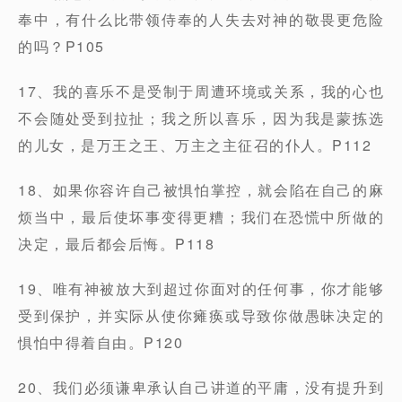
奉中，有什么比带领侍奉的人失去对神的敬畏更危险
的吗？P105
17、我的喜乐不是受制于周遭环境或关系，我的心也
不会随处受到拉扯；我之所以喜乐，因为我是蒙拣选
的儿女，是万王之王、万主之主征召的仆人。P112
18、如果你容许自己被惧怕掌控，就会陷在自己的麻
烦当中，最后使坏事变得更糟；我们在恐慌中所做的
决定，最后都会后悔。P118
19、唯有神被放大到超过你面对的任何事，你才能够
受到保护，并实际从使你瘫痪或导致你做愚昧决定的
惧怕中得着自由。P120
20、我们必须谦卑承认自己讲道的平庸，没有提升到