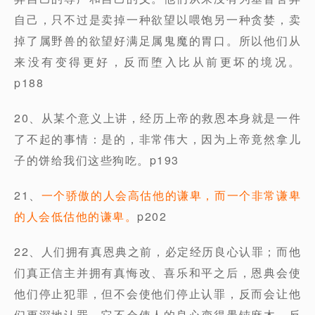
自己，只不过是卖掉一种欲望以喂饱另一种贪婪，卖
掉了属野兽的欲望好满足属鬼魔的胃口。所以他们从
来没有变得更好，反而堕入比从前更坏的境况。
p188
20、从某个意义上讲，经历上帝的救恩本身就是一件
了不起的事情：是的，非常伟大，因为上帝竟然拿儿
子的饼给我们这些狗吃。p193
21、
一个骄傲的人会高估他的谦卑，而一个非常谦卑
的人会低估他的谦卑。
p202
22、人们拥有真恩典之前，必定经历良心认罪；而他
们真正信主并拥有真悔改、喜乐和平之后，恩典会使
他们停止犯罪，但不会使他们停止认罪，反而会让他
们更深地认罪。它不会使人的良心变得愚钝麻木，反