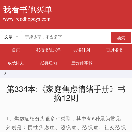
我看书他买单
www.ireadhepays.com
搜索
首页
我看书他买单
共读计划
百贝读书
成长计划
经典短句
三分钟荐书
—>
第334本:《家庭焦虑情绪手册》书
摘12则
1、焦虑症细分为很多种类型，其中有6种最为常见，
分别是：慢性焦虑症、恐慌症、恐惧症、社交恐惧