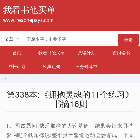
我看书他买单
www.ireadhepays.com
搜索
首页
我看书他买单
共读计划
百贝读书
成长计划
经典短句
三分钟荐书
—>
第338本:《拥抱灵魂的11个练习》
书摘16则
1、司杰恩问:缺乏那样的人论基础，结果会带来哪些
影响呢？魏乐德说:整个灵命塑造运动会萎缩成一个又