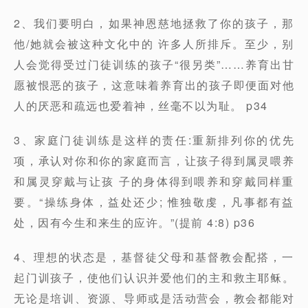
2、我们要明白，如果神恩慈地拯救了你的孩子，那
他/她就会被这种文化中的 许多人所排斥。至少，别
人会觉得受过门徒训练的孩子“很另类”……养育出甘
愿被恨恶的孩子，这意味着养育出的孩子即便面对他
人的厌恶和疏远也爱着神，丝毫不以为耻。 p34
3、家庭门徒训练是这样的责任:重新排列你的优先
项，承认对你和你的家庭而言，让孩子得到属灵喂养
和属灵穿戴与让孩 子的身体得到喂养和穿戴同样重
要。“操练身体，益处还少; 惟独敬虔，凡事都有益
处，因有今生和来生的应许。”(提前 4:8) p36
4、理想的状态是，基督徒父母和基督教会配搭，一
起门训孩子，使他们认识并爱他们的主和救主耶稣。
无论是培训、资源、导师或是活动营会，教会都能对