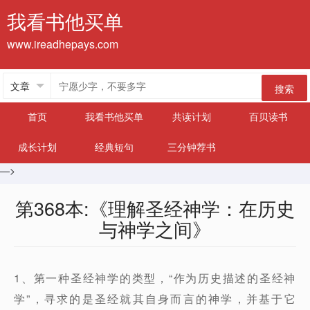
我看书他买单
www.ireadhepays.com
搜索
首页
我看书他买单
共读计划
百贝读书
成长计划
经典短句
三分钟荐书
—>
第368本:《理解圣经神学：在历史
与神学之间》
1、第一种圣经神学的类型，“作为历史描述的圣经神
学”，寻求的是圣经就其自身而言的神学，并基于它