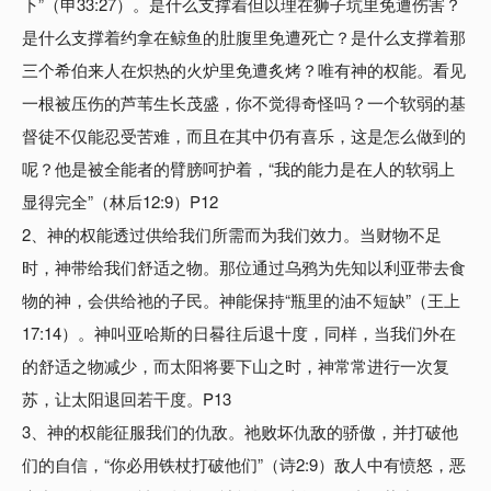
下”（申33:27）。是什么支撑着但以理在狮子坑里免遭伤害？
是什么支撑着约拿在鲸鱼的肚腹里免遭死亡？是什么支撑着那
三个希伯来人在炽热的火炉里免遭炙烤？唯有神的权能。看见
一根被压伤的芦苇生长茂盛，你不觉得奇怪吗？一个软弱的基
督徒不仅能忍受苦难，而且在其中仍有喜乐，这是怎么做到的
呢？他是被全能者的臂膀呵护着，“我的能力是在人的软弱上
显得完全”（林后12:9）P12
2、神的权能透过供给我们所需而为我们效力。当财物不足
时，神带给我们舒适之物。那位通过乌鸦为先知以利亚带去食
物的神，会供给祂的子民。神能保持“瓶里的油不短缺”（王上
17:14）。神叫亚哈斯的日晷往后退十度，同样，当我们外在
的舒适之物减少，而太阳将要下山之时，神常常进行一次复
苏，让太阳退回若干度。P13
3、神的权能征服我们的仇敌。祂败坏仇敌的骄傲，并打破他
们的自信，“你必用铁杖打破他们”（诗2:9）敌人中有愤怒，恶