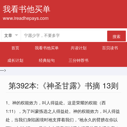
我看书他买单
www.ireadhepays.com
搜索
首页
我看书他买单
共读计划
百贝读书
成长计划
经典短句
三分钟荐书
—>
第392本:《神圣甘露》书摘 13则
1、神的权能效力，叫人得益处。这是荣耀的权能（西
1:11），为了叫蒙拣选之人得益处。神的权能效力，叫人得益
处，当我们身陷困境时祂支撑着我们，“祂永久的臂膀在你以