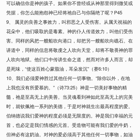
可以确信你是神的孩子。如果你不曾经或从神那里得到微笑或
凭据，你怎么能抱怨神已经将祂自己与你隔绝了呢？P45
9、 属灵的良善之事效力，叫邪恶之人受伤害。从属天祝福的
花朵中，他们吸取的是毒素。神的仆人传道效力，叫他们受伤
害。同样的风把一艘船吹向港口，却把另一艘船吹向礁石。在
讲道中，同样的信息将敬虔之人吹向天堂，却将不敬畏神的罪
人吹向地狱。他们口中传讲生命之道，然而对许多人而言，却
是死味，“使这百姓心蒙脂油，耳朵发沉”（赛6:10）
10、我们必须爱神胜过其他任何一切事物。“除你以外，在地
上我也没有所爱慕的。”（诗73:25）神是一切美好事物的精
髓，祂是至高无上的美善。当灵魂看到神如此至高无上的完美
时，就钦佩祂一系列的美德，于是对神就生出最高程度的爱。
伯纳德说我们爱神的程度必须是无限度的。神是我们幸福的元
首，也必定是我们情感的元首。受造物可能有我们爱的牛奶，
但神必有这奶油。对神的爱必须高于其他任何一切事物，如油