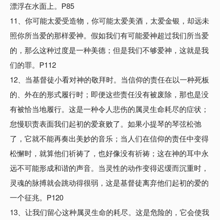
漂浮在水面上。P85
11、你可能太爱受造物，你可能太爱美酒，太爱金银，却远未
照你所当爱的那样爱神。假如我们有可能爱神超过我们所当爱
的，那么这种过度是一种美德；但是我们不够爱神，这就是我
们的罪。P112
12、当基督徒小看对神的敬拜时。当信仰的责任在以一种死板
的、外在的形式履行时；即便这些责任没有被废除，那也是没
有被恰当地履行。这是一种令人悲伤的属灵生命耗尽的症状；
怠慢职责表面我们起初的爱衰败了。如果小提琴的琴弦松弛
了，它就不能再奏出美妙的音乐；当人们在信仰的责任中变得
松懈时，就算他们祈祷了，也好像没有祈祷；这在神的耳中永
远不可能形成和谐的声音。当灵性的动作变得迟缓而沉重时，
灵魂的脉搏就会跳动得很弱，这是基督徒离弃他们起初的爱的
一个征兆。P120
13、让我们留心这种属灵生命的耗尽。这是危险的，它会使我