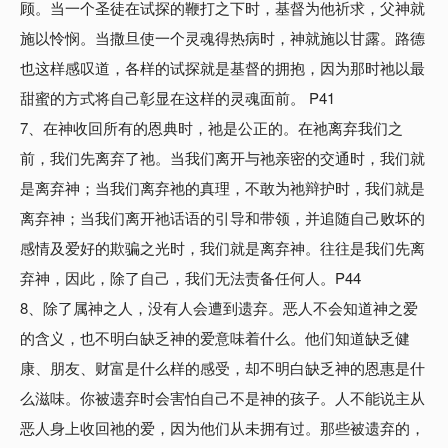
顾。当一个圣徒在试探的鞭打之下时，基督为他祈求，父神就
施以怜悯。当撒旦使一个灵魂得热病时，神就施以甘露。路德
也这样感叹道，各样的试探就是基督的拥抱，因为那时祂以最
甜蜜的方式将自己彰显在这样的灵魂面前。 P41
7、在神收回所有的恩典时，祂是公正的。在祂离弃我们之
前，我们先离弃了祂。当我们离开与祂亲密的交通时，我们就
是离弃神；当我们离弃祂的真理，不敢为祂辩护时，我们就是
离弃神；当我们离开祂话语的引导和带领，并追随自己败坏的
感情及爱好的欺骗之光时，我们就是离弃神。往往是我们先离
弃神，因此，除了自己，我们无法责备任何人。P44
8、除了属神之人，没有人会遭到遗弃。恶人不会知道神之爱
的含义，也不明白缺乏神的爱意味着什么。他们知道缺乏健
康、朋友、财富是什么样的感受，却不明白缺乏神的恩惠是什
么滋味。你被遗弃时会害怕自己不是神的孩子。人不能说主从
恶人身上收回祂的爱，因为他们从未拥有过。那些被遗弃的，