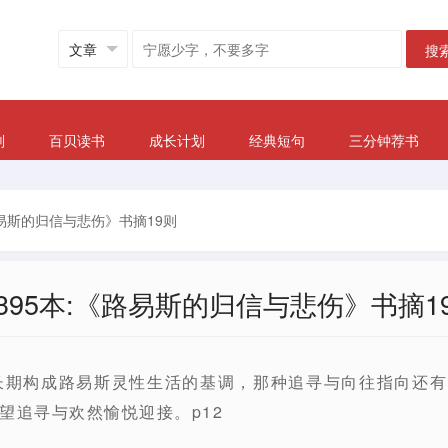
搜
划
百贝读书
成长计划
经典短句
三分钟荐书
路易斯的归信与悲伤》书摘19则
395本:《路易斯的归信与悲伤》书摘1
）长期构成路易斯灵性生活的基调，那种追寻与向往指向还
望追寻与欢然愉悦迎接。p12