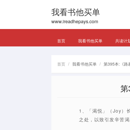
我看书他买单
www.ireadhepays.com
首页
我看书他买单
共读计
首页
/
我看书他买单
/
第395本:《
第
1、「渴悦」（Joy
之处，以致引发辛苦渴