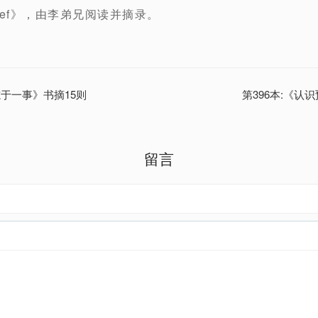
d Grief》，由李弟兄阅读并摘录。
志于一事》书摘15则
第396本:《认
留言