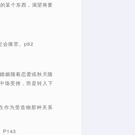
处的某个东西，渴望将要
会痛苦。p92
如婚姻随着恋爱或秋天随
中场受挫，而是转入下
在作为受造物那种关系
P143