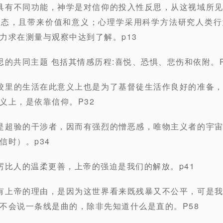
具有不同功能，神学是对信仰的投入性反思，从这视域所
心态，且带来价值和意义；心理学采用科学方法研究人类行
力求在测量与观察中达到了解。p13
思的共同主题 包括其情感历程:喜悦、恐惧、悲伤和依附。P
校里的生活在此意义上也是为了基督徒生活作良好的准备
义上，是依靠信仰。P32
是超验的干涉者，因而有强烈的憎恶感，唯物主义者的宇
信时）。p34
厉比人的温柔更善，上帝的强迫是我们的解放。p41
有上帝的理由，是因为这世界看来既残暴又不公平，可是
不会说一条线是曲的，除非先知道什么是直的。P58