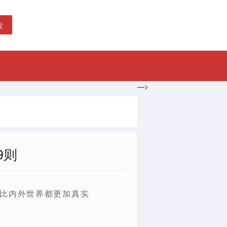
索
—>
9则
有比内外世界都更加真实