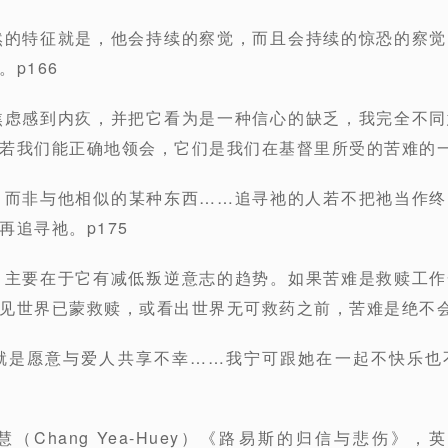
然的特征就是，他会持续的察觉，而且会持续的惊恐的察
p166
焦虑感到内疚，并把它看为是一种信心的缺乏，我完全不
若我们能正确地领会，它们是我们在基督里所受的苦难的一部
，而非与他相似的某种东西……追寻祂的人若不把祂当作
再追寻祂。p175
，主要在于它有减低叛逆意志的趋势。如果苦难是救赎工
见世界已蒙救赎，或看出世界无可救药之前，苦难是绝不会终
标就是愿意与爱人共享不幸……我宁可跟她在一起不快乐也
Chang Yea-Huey）《路易斯的归信与悲伤》，英文书名