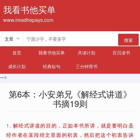
我看书他买单
www.ireadhepays.com
搜索
首页
我看书他买单
共读计划
百贝读书
成长计划
经典短句
三分钟荐书
—>
第6本：小安弟兄《解经式讲道》
书摘19则
1.
解经式讲道的目的，正如本书所讲，就是要明白圣
经作者在某段经文里面的初衷，然后把这个初衷告诉