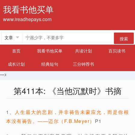
我看书他买单
www.ireadhepays.com
搜索
首页
我看书他买单
共读计划
百贝读书
成长计划
经典短句
三分钟荐书
—>
第411本: 《当他沉默时》书摘
1、
人生最大的悲剧，并非祷告未蒙应允，而是你根
本没有祷告。——迈尔（F.B.Meyer）
P1