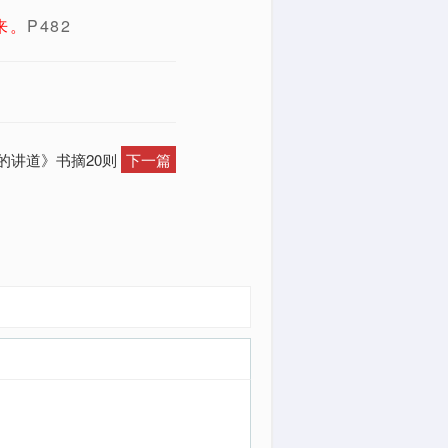
来。
P482
的讲道》书摘20则
下一篇