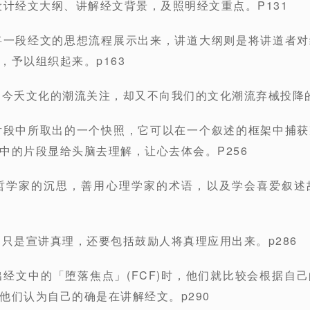
设计经文大纲、讲解经文背景，及照明经文重点。P131
将一段经文的思想流程展示出来，讲道大纲则是将讲道者
，予以组织起来。p163
们今夭文化的潮流关注，却又不向我们的文化潮流弃械投降的
片段中所取出的一个快照，它可以在一个叙述的框架中捕
中的片段显给头脑去理解，让心去体会。P256
法哲学家的沉思，善用心理学家的术语，以及学会喜爱叙述
不只是宣讲真理，还要包括鼓励人将真理应用出来。p286
出经文中的「堕落焦点」(FCF)时，他们就比较会根据自
他们认为自己的确是在讲解经文。p290