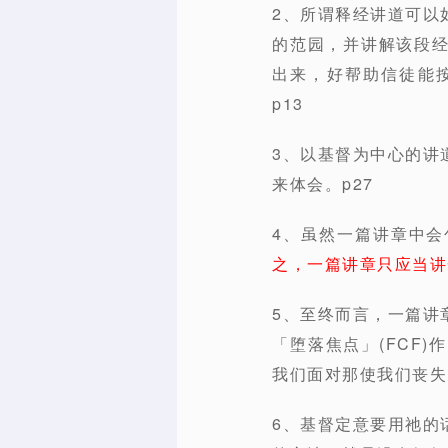
2、所谓释经讲道可以
的范园，并讲解该段
出来，好帮助信徒能
p13
3、以基督为中心的讲
来体会。p27
4、虽然一篇讲章中
之，一篇讲章只应当讲
5、至终而言，一篇讲
「堕落焦点」(FCF
我们面对那使我们丧失
6、基督定意要用祂的