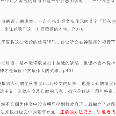
每一个让人泄气的讲道都是一个邪恶的讲道……一个只会让
之目的设计的讲章，一定会指出经文所显示的某个「堕落焦点
，来陈述我们这一方面堕落的本性。P378
在于要将这些救赎的信号译码，好让听众在神荣耀的福音
释经讲道，是不避讳谈圣经中圣徒的缺陷，但也不会不提
神才是每段经文最伟大的英雄。p401
地根据人们的堕落景况(此乃经文的负担，也是听众的情况
法主义、道德主义及自助的信息，都不是解决问题的答案。P
，绝不会因为经文中没有明显提到救赎真理，就撇弃了这
方法来找出经文中的基督焦点。
正确的方法乃是，讲道者找