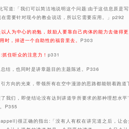
如此写道:「我们可以简洁地说明这个问题:由于这信息原是
现在需要针对现今的教会说话，所以它需要应用。」p292
是以人为中心的劝勉，鼓励人要靠自己肉体的能力去做得更
用时，掉进一个自助性的福音里去。
P303
:抓住听众的注意力！
p331
的总结，也同时是讲章题目的主题陈述。P336
指引方向的光束，带领所有在空中漫游的思路都能朝着跑道下
醒了我们，即使结论没有达到讲道学所要求的那种理想水平
P355
isChappell)很正确的指出:「没有人有权在讲完道之后，