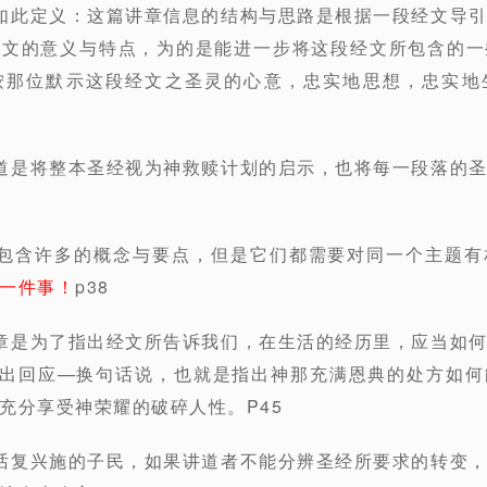
如此定义：这篇讲章信息的结构与思路是根据一段经文导
经文的意义与特点，为的是能进一步将这段经文所包含的一
按那位默示这段经文之圣灵的心意，忠实地思想，忠实地
道是将整本圣经视为神救赎计划的启示，也将每一段落的
会包含许多的概念与要点，但是它们都需要对同一个主题有
一件事！
p38
章是为了指出经文所告诉我们，在生活的经历里，应当如
)作出回应—换句话说，也就是指出神那充满恩典的处方如
充分享受神荣耀的破碎人性。P45
话复兴施的子民，如果讲道者不能分辨圣经所要求的转变