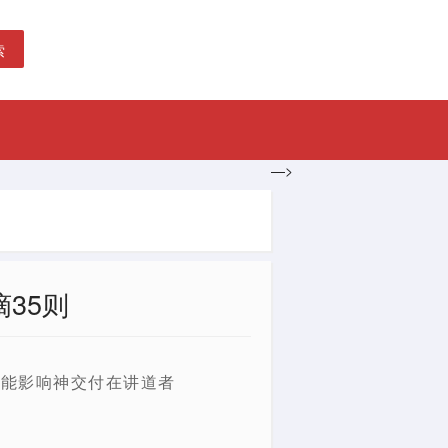
索
—>
35则
变能影响神交付在讲道者