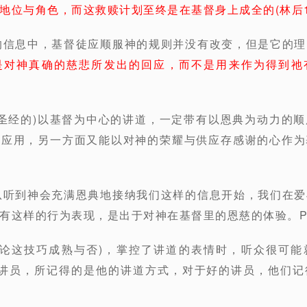
位与角色，而这救赎计划至终是在基督身上成全的(林后1:20
的信息中，基督徒应顺服神的规则并没有改变，但是它的
是对神真确的慈悲所发出的回应，而不是用来作为得到祂
乎圣经的)以基督为中心的讲道，一定带有以恩典为动力的
的应用，另一方面又能以对神的荣耀与供应存感谢的心作为
从听到神会充满恩典地接纳我们这样的信息开始，我们在
有这样的行为表现，是出于对神在基督里的恩慈的体验。P4
不论这技巧成熟与否)，掌控了讲道的表情时，听众很可
的讲员，所记得的是他的讲道方式，对于好的讲员，他们记