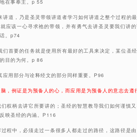
在事奉主。p 55
来讲道，乃是圣灵带领讲道者学习如何讲道之整个过程的
，就应该一心寻求祂的带领，并有勇气去讲圣灵要我们讲的
话。p74
我们首要的任务就是使用所有最好的工具来决定，某位圣
目的为何。p 86
其应用部分与诠释经文的部分同样重要。P96
头脑，例证是为预备人的心，而应用是为预备人的意志去遵
我们权柄去讲它所要讲的；圣经的智慧教导我们如何谨慎
反映圣经的内涵。P116
解过程中，必须走过一条很多人都走过的路径，这路径是