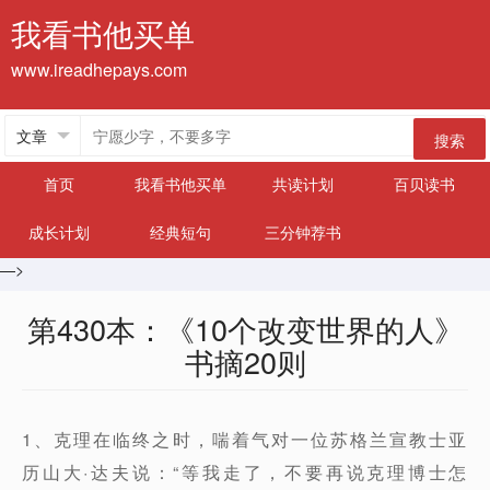
我看书他买单
www.ireadhepays.com
搜索
首页
我看书他买单
共读计划
百贝读书
成长计划
经典短句
三分钟荐书
—>
第430本：《10个改变世界的人》
书摘20则
1、克理在临终之时，喘着气对一位苏格兰宣教士亚
历山大·达夫说：“等我走了，不要再说克理博士怎