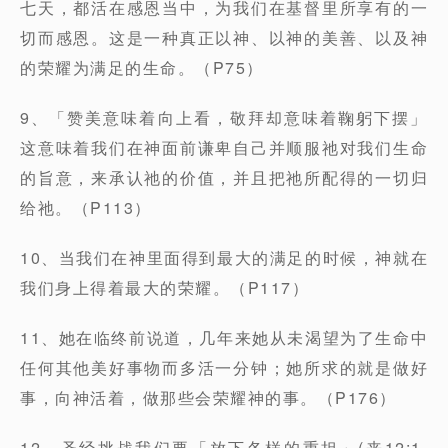
七天，都活在感恩当中，为我们在基督里所享有的一
切而感恩。这是一种真正以神、以神的美善、以及神
的荣耀为满足的生命。（P75）
9、「赞美意味着向上看，敬拜却意味着鞠躬下摆」
这意味着我们在神面前谦卑自己并顺服祂对我们生命
的旨意，来承认祂的价值，并且把祂所配得的一切归
给祂。（P113）
10、当我们在神里面得到最大的满足的时候，神就在
我们身上得着最大的荣耀。（P117）
11、她在临终前说道，几年来她从未渴望为了生命中
任何其他美好事物而多活一分钟；她所求的就是做好
事，向神活着，做那些会荣耀神的事。（P176）
12、圣经挑战我们要「放下各样的重担」(来12:1-