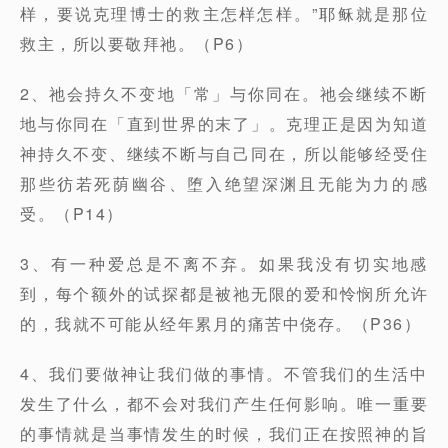
样，要说克理博士的救主怎样怎样。”耶稣就是那位
救主，所以要敬拜祂。（P6）
2、祂会持久不变地「常」与你同在。祂会继续不断
地与你同在「直到世界的末了」。克理正是因为知道
神持久不变、继续不断与自己同在，所以能够经受住
那些彷若死荫幽谷、堕入绝望深渊且无能为力的感
受。（P14）
3、有一种爱总是不离不弃。如果我没有切实地感
到，每个额外的试探都是被祂无限的爱和怜悯所允许
的，我就不可能从经年累月的痛苦中侥存。（P36）
4、我们要做神让我们做的事情。不管我们的生活中
发生了什么，都不会对我们产生任何影响。唯一重要
的事情就是当事情发生的时候，我们正在按照神的旨