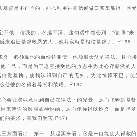
从基督是不正当的，那么利用神和信仰做口实来赢得、享
定不饿；信我的，永远不渴。这句话中领会到，“信”和“来
感来追随基督救恩的人，他其实就是相信基督了。P166
找义，必须靠他的血偿还罪债，他顺服天父的律法、甘心
为他自己，而是为了愿意接受他的救恩并为此心存感激的人
活倍觉羞愧，使我认识到自己的无知，为此惊惶不已；使
么使他的名得着尊崇和荣耀。P167
信心会让灵魂意识到自己在律法下的光景，从而飞奔到基
是用来使你的顺服蒙神悦纳，从而使你得以称义，而是指基
的要求，替我们受苦.P171
从三方面看出：第一，从起源来看，它是来自能使人得救