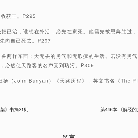
收获丰。P295
先把已治，谁想在外活，必先在家死。他需先被恩典胜过
先向自己死去。P297
具备两样东西：大无畏的勇气和无瑕疵的生活。若没有勇
，必然使天路客的名声受到玷污。P309
John Bunyan）《天路历程》，英文书名《The Pilgri
十架》书摘21则
第445本:《解经
留言