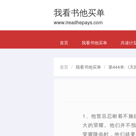
我看书他买单
www.ireadhepays.com
首页
我看书他买单
共读计
首页
/
我看书他买单
/
第444本:《
1、他暂且忍耐着不施
大的荣耀。他们并不
荣耀降临时，他们就要