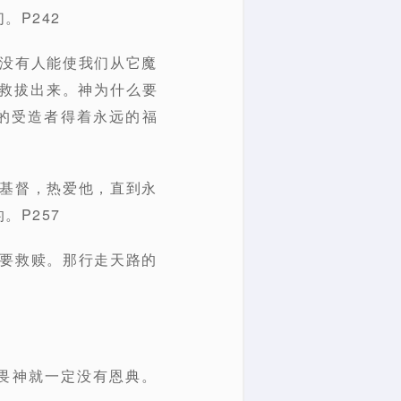
。P242
外没有人能使我们从它魔
救拔出来。神为什么要
的受造者得着永远的福
见基督，热爱他，直到永
。P257
你要救赎。那行走天路的
畏神就一定没有恩典。