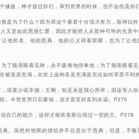
个缘故，神才放过你们，审判世界的时候，也不会伤及你们
拯救是为了什么？因为罪这个暴君十分强大有力，除神以
对人又是如此恩慈仁爱，因此才能把人从那种可怜的光景中
了让他的名、他的恩典、他的公义得着荣耀，也为了让他
？为了能亲眼看见神，永不疲倦地侍奉他；为了能亲眼看
全被圣灵充满，在世上这种圣灵充满是无论如何享受不到的
有，或寡少或丰饶；主啊，知足永是我心所求，因这等人
担。今世贫穷日后蒙福，这才是至好直到永远。P270
相信自己的能力，这样才能依靠那位强过一切的主。P278
有恩典。虽然对地狱的惧怕并不总是出于恩典，但是，不敬