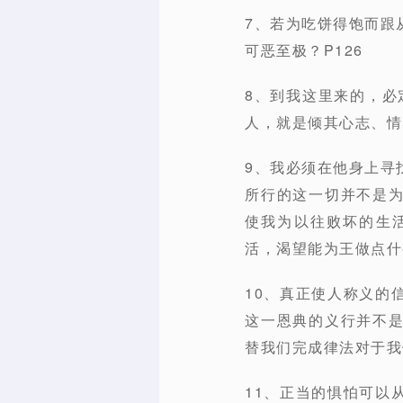
7、若为吃饼得饱而跟
可恶至极？P126
8、到我这里来的，必
人，就是倾其心志、情
9、我必须在他身上寻
所行的这一切并不是
使我为以往败坏的生
活，渴望能为王做点什
10、真正使人称义的
这一恩典的义行并不
替我们完成律法对于我们
11、正当的惧怕可以