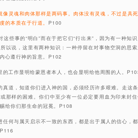
就像灵魂和肉体那样是两码事。肉体没有灵魂，不过是具
虔的本质在于行道。
P100
对这些事的“明白”而在于把它们“行出来”，因为有一种知
。所以说，这里有两种知识：一种停留在对事物空洞的思索
内心遵行神的旨意。P102
里的工作显明给蒙恩者本人，也会显明给他周围的人。P10
的真道，知道你们进入神的国，必须经历许多艰难。走这
样或那样的困难。你们中至少有一位必定要用血为印来封住
赐给你们那生命的冠冕。P108
进任何与属天启示不一致的东西，都是出于属人的信心，
116