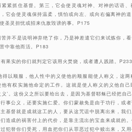
而紧紧抓住基督。第三，它会使灵魂对神、对神的话语、
感，它会使灵魂保持温柔，惧怕或向左、或向右偏离神的道
使圣灵担忧或招来仇敌毁谤的事。P175
困苦并不是说明神弃绝了你，乃是神差遣它们来试炼你，
苦中靠他而活。P183
没有果实的你们就判定它该用火焚烧，或者遭人践踏。P23
使他得以顺服，他人性中的义使他的顺服能使人称义，这两
使他有权实施他命定的工作。这就是使人称义的义他自己
之义’。这份义之所以要给出去，是因为基督耶稣已经把自
要行事公义，还要实施仁爱。你们蒙赦免是由于功行，或者
的主基督就是成就这工的人，要从这咒诅中脱离出来，我们
我们造成的祸害付上的代价，是靠主流出的宝血来成就的。
的过犯替你们受死，用血把你们从罪恶过犯中赎出来，又用