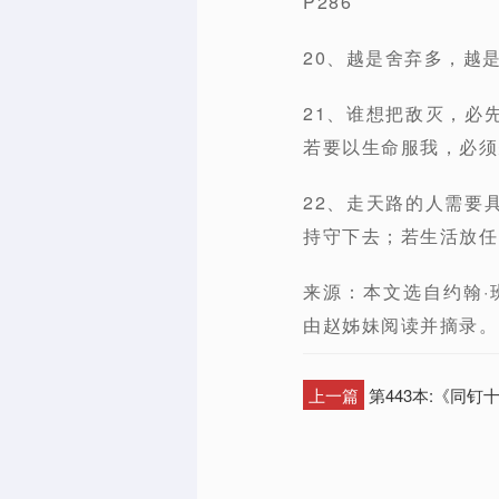
P286
20、越是舍弃多，越是
21、谁想把敌灭，必
若要以生命服我，必须
22、走天路的人需要
持守下去；若生活放任
来源：本文选自约翰·班扬（
由赵姊妹阅读并摘录。
上一篇
第443本:《同钉