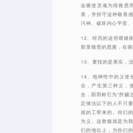
会驱使灵魂为得救恩
畏，并持守这种敬畏
污神、破坏内心平安、
12、经历的这些艰难
那里领受的恩惠，在困
13、要找的是果实，
14、他神性中的义
合，产生第三种义，
去，因而称它为“所赐
定律法以下的人不只
就的工带来的。你们
为义。这救赎就是为
们的地位上，为你们