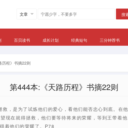
搜
划
百贝读书
成长计划
经典短句
三分钟荐书
天路历程》书摘22则
第444本:《天路历程》书摘22则
拯救，是为了试炼他们的爱心，看他们能否忠心到底。在
指望现在就得拯救，他们要等待将来的荣耀，等到王带着他
得着他们的荣耀了。P78