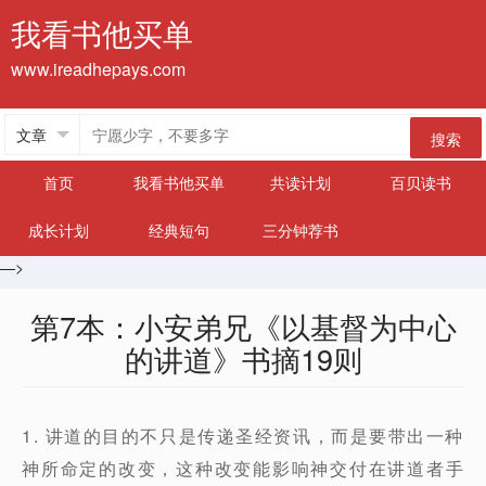
我看书他买单
www.ireadhepays.com
搜索
首页
我看书他买单
共读计划
百贝读书
成长计划
经典短句
三分钟荐书
—>
第7本：小安弟兄《以基督为中心
的讲道》书摘19则
1. 讲道的目的不只是传递圣经资讯，而是要带出一种
神所命定的改变，这种改变能影响神交付在讲道者手