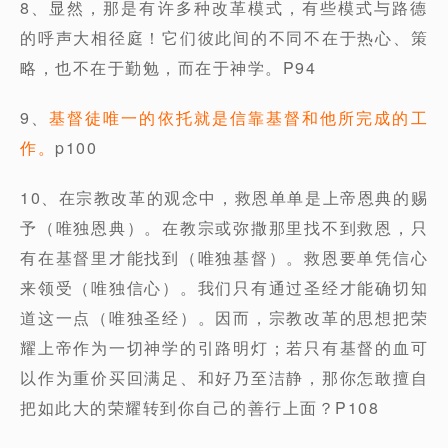
8、显然，那是有许多种改革模式，有些模式与路德
的呼声大相径庭！它们彼此间的不同不在于热心、策
略，也不在于勤勉，而在于神学。P94
9、
基督徒唯一的依托就是信靠基督和他所完成的工
作。
p100
10、在宗教改革的观念中，救恩单单是上帝恩典的赐
予（唯独恩典）。在教宗或弥撒那里找不到救恩，只
有在基督里才能找到（唯独基督）。救恩要单凭信心
来领受（唯独信心）。我们只有通过圣经才能确切知
道这一点（唯独圣经）。因而，宗教改革的思想把荣
耀上帝作为一切神学的引路明灯；若只有基督的血可
以作为重价买回满足、和好乃至洁静，那你怎敢擅自
把如此大的荣耀转到你自己的善行上面？P108