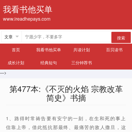
我看书他买单
www.ireadhepays.com
搜索
首页
我看书他买单
共读计划
百贝读书
成长计划
经典短句
三分钟荐书
—>
第477本:《不灭的火焰 宗教改革
简史》书摘
1、路得时常祷告要有安宁的一刻，在生和死的事上
信靠上帝，借此抵抗那最终、最痛苦的敌人撒旦，这