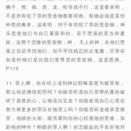
狮子、熊、狼、虎、龙、蛇等就不行，这是要表明，
不是所有犯了罪的受造物都要得救。祭物必须是某些
种类的禽兽。这表明，对于有些犯了罪的受造物，神
乐意使他们与自己重新和好。至于堕落的亚当和夏
娃，这两个悲惨的受造物，神， 天上的神，在他们堕
落之后还寻找他们，却不寻找残忍的众鬼魔，尽管在
创造时牠们是比我们更尊贵的受造物。这是恩典。
P115
11. 罪人啊，你在经上读到神以耶稣基督为赎罪祭，
那么你还继续犯罪吗？你能否听道自己罪孽的重担破
碎了基督的心，让祂流出宝血？你能发现自己心里在
努力将更多的罪压在祂背上吗？你能否听道祂承受痛
苦，地狱的火焰，能否看到你的心轻视祂的受难，加
剧祂的呻吟？刚硬的罪人啊！你怎能如此不友好地对