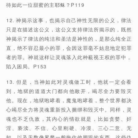
待如此一位甜蜜的主耶稣？P119
12. 神揭示这事，也揭示自己神性无限的公义，律法
只是在描述这公义，这公义支持律法所揭示的，既然
神揭示了律法的纯洁和圣洁是神性的，是那么纯全正
直，绝不容忍最小的罪，会因这罪毫不姑息地定犯罪
者的罪。神就这样让灵魂落入此种藐视王权的罪中，
陷入困局。P153
13. 但是，当神如此对灵魂做工时，他就一定会看
到，地狱的道道大门都向他敞开，竭尽全力要毁灭
他。现在，地狱咆哮着，魔鬼咆哮着，整个世界都决
心竭尽全力将灵魂重新投入捆绑和毁灭中。同样，灵
魂也不乏仇敌，其内心的情欲就是，比如贪婪、奸
淫、亵渎、不信、心里刚硬、冷漠、三心二意、无
知，以及无数像累赘一般拖住他脚跟的东西，这些仇