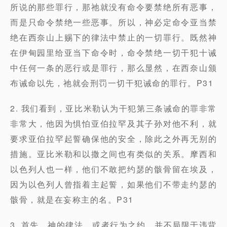
所说的那些罪行，那祂就没有命令要禁绝所有恶事，
而是只命令禁绝一些恶事。所以，神必定命令亚当禁
绝在西奈山上赐下的律法中禁止的一切罪行。既然神
在伊甸园里给亚当下命令时，命令禁绝一切干犯十诫
中任何一条的恶行或是罪行，那么显然，在西奈山颁
布诫命以先，祂就会刑罚一切干犯诫命的罪行。P31
2. 我们看到，亚比米勒认为干犯第三条诫命的罪非常
非常大，他因为惧怕亚伯拉罕及其子孙对他不利，就
要求亚伯拉罕起誓确保他的安全，除此之外再无别的
措施。亚比米勒和以撒之间也有类似的关系。摩西和
以色列人也一样，他们不敢把约瑟的骸骨留在埃及，
因为以色列人曾指着主起誓，如果他们不带走约瑟的
骸骨，就是在妄称主的名。P31
3. 首先，神的律法，或者行为之约，并不局限于违背