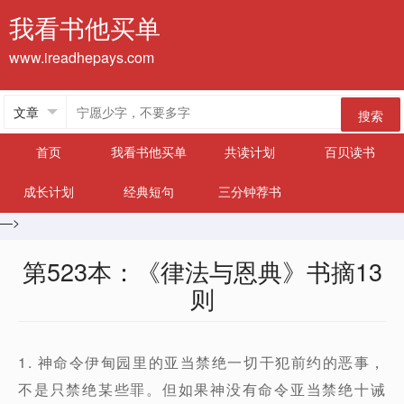
我看书他买单
www.ireadhepays.com
搜索
首页
我看书他买单
共读计划
百贝读书
成长计划
经典短句
三分钟荐书
—>
第523本：《律法与恩典》书摘13
则
1. 神命令伊甸园里的亚当禁绝一切干犯前约的恶事，
不是只禁绝某些罪。但如果神没有命令亚当禁绝十诫