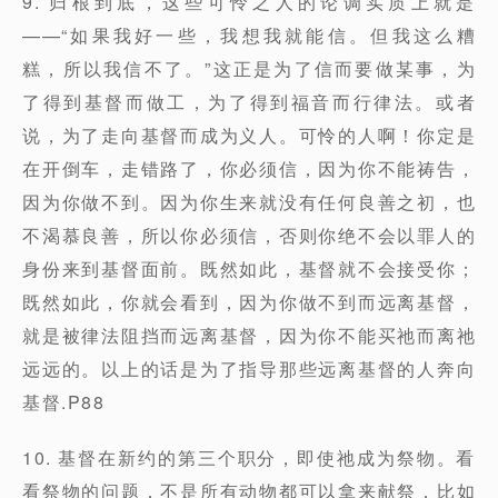
9. 归根到底，这些可怜之人的论调实质上就是
——“如果我好一些，我想我就能信。但我这么糟
糕，所以我信不了。”这正是为了信而要做某事，为
了得到基督而做工，为了得到福音而行律法。或者
说，为了走向基督而成为义人。可怜的人啊！你定是
在开倒车，走错路了，你必须信，因为你不能祷告，
因为你做不到。因为你生来就没有任何良善之初，也
不渴慕良善，所以你必须信，否则你绝不会以罪人的
身份来到基督面前。既然如此，基督就不会接受你；
既然如此，你就会看到，因为你做不到而远离基督，
就是被律法阻挡而远离基督，因为你不能买祂而离祂
远远的。以上的话是为了指导那些远离基督的人奔向
基督.P88
10. 基督在新约的第三个职分，即使祂成为祭物。看
看祭物的问题，不是所有动物都可以拿来献祭，比如