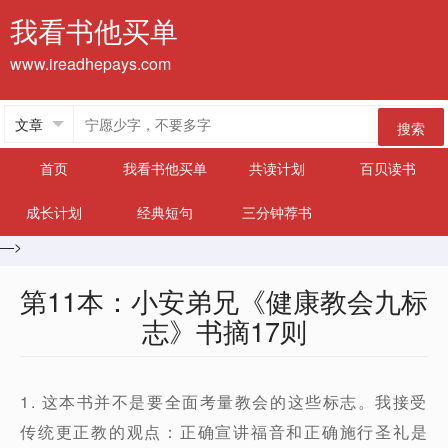
我看书他买单
www.ireadhepays.com
搜索
首页
我看书他买单
共读计划
百贝读书
成长计划
经典短句
三分钟荐书
—>
第11本：小安弟兄《健康教会九标
志》书摘17则
1. 这本书并不是要全面考量教会的这些标志。我接受
传统更正教的观点：正确宣讲福音和正确施行圣礼是