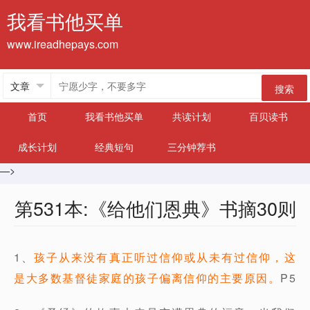
我看书他买单
www.ireadhepays.com
搜索
首页
我看书他买单
共读计划
百贝读书
成长计划
经典短句
三分钟荐书
—>
第531本:《给他们恩典》书摘30则
1、
孩子从来没有真正听过信仰或从未有过信仰，这
是大多数基督徒家庭的孩子偏离信仰的主要原因。
P5