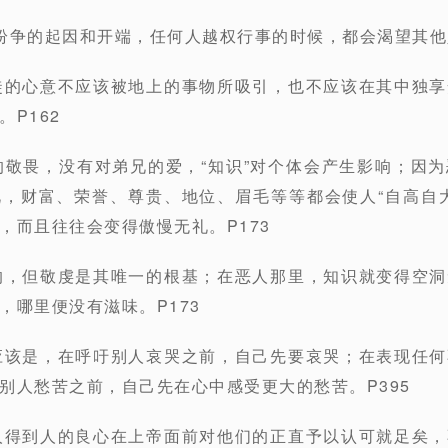
纷争的起因和开端，任何人越权行事的时候，都会渴望其他
徒的心意不应该被地上的事物所吸引，也不应该在其中独
P162
的敬畏，没有对弟兄的爱，“知识”对个体会产生影响；因
，财富、荣誉、尊贵、地位、眉毛等等都会使人“自高自
，而且往往会变得傲慢无礼。P173
的，但敬虔是其唯一的根基；在恶人那里，知识就变得空
，哪里便没有滋味。P173
应该是，在呼吁别人哀哭之前，自己先要哀哭；在表现任
别人愁苦之前，自己先在心中感受更大的愁苦。P395
人得到人的良心在上帝面前对他们的正直予以认可就足矣