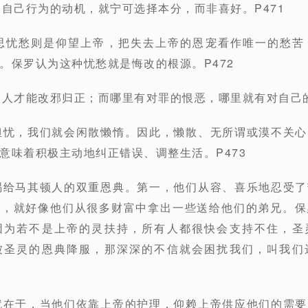
响自己行为的动机，就宁可选择本分，而非喜好。P471
意思忧愁则是仰望上帝，把失去上帝的恩宠看作唯一的愁苦
。保罗认为这种忧愁就是悔改的根源。P472
的人才能改邪归正；而哪里有对罪的恨恶，哪里就有对自己的
担忧，我们就会闲散懒惰。因此，懒散、无所谓或漠不关
意味着积极主动地纠正错误、调整生活。P473
赐给马其顿人的双重恩典。第一，他们从容、喜乐地忍受
些，就好像他们从很多财富中拿出一些送给他们的弟兄。保
因为若不是上帝的灵扶持，所有人都很快会支持不住，圣
被圣灵的恩典降服，那深深的不信就会困扰我们，叫我们
就在于，当他们依靠上帝的护理，仰赖上帝供应他们的需