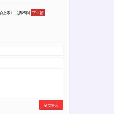
的上帝》书摘25则
下一篇
提交留言