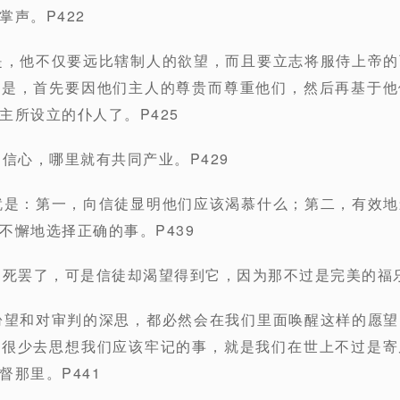
声。P422
是，他不仅要远比辖制人的欲望，而且要立志将服侍上帝
分是，首先要因他们主人的尊贵而尊重他们，然后再基于他
主所设立的仆人了。P425
的信心，哪里就有共同产业。P429
就是：第一，向信徒显明他们应该渴慕什么；第二，有效
不懈地选择正确的事。P439
是死罢了，可是信徒却渴望得到它，因为那不过是完美的福乐
盼望和对审判的深思，都必然会在我们里面唤醒这样的愿
们很少去思想我们应该牢记的事，就是我们在世上不过是寄
督那里。P441