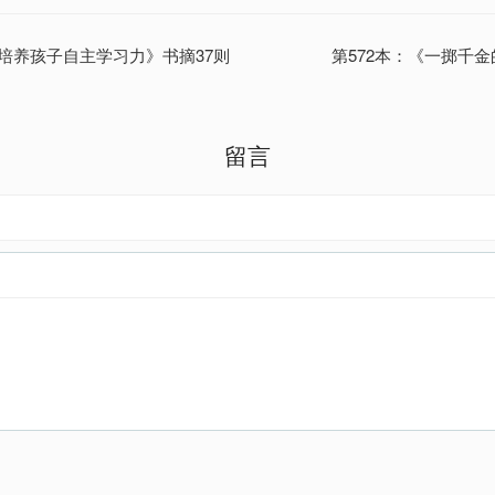
何培养孩子自主学习力》书摘37则
第572本：《一掷千金
留言