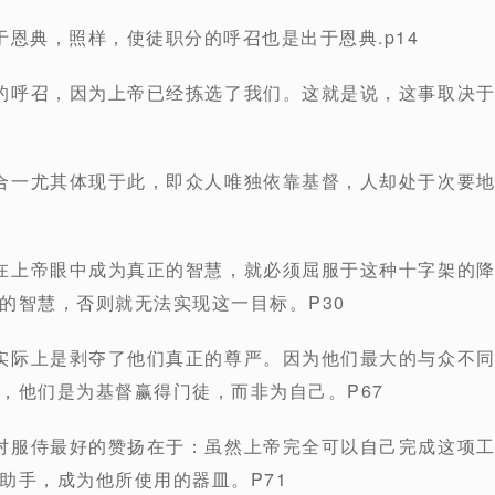
于恩典，照样，使徒职分的呼召也是出于恩典.p14
的呼召，因为上帝已经拣选了我们。这就是说，这事取决
合一尤其体现于此，即众人唯独依靠基督，人却处于次要
在上帝眼中成为真正的智慧，就必须屈服于这种十字架的
的智慧，否则就无法实现这一目标。P30
实际上是剥夺了他们真正的尊严。因为他们最大的与众不
，他们是为基督赢得门徒，而非为自己。P67
对服侍最好的赞扬在于：虽然上帝完全可以自己完成这项
助手，成为他所使用的器皿。P71