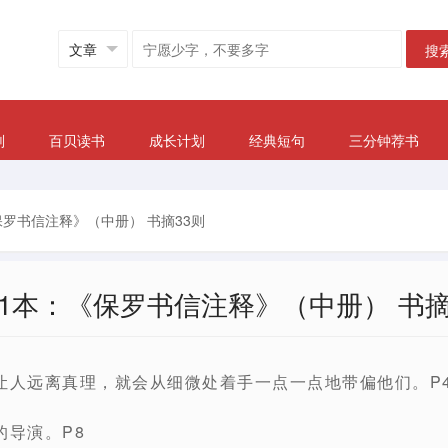
搜
划
百贝读书
成长计划
经典短句
三分钟荐书
保罗书信注释》（中册） 书摘33则
71本：《保罗书信注释》（中册） 书摘
让人远离真理，就会从细微处着手一点一点地带偏他们。P
的导演。P8