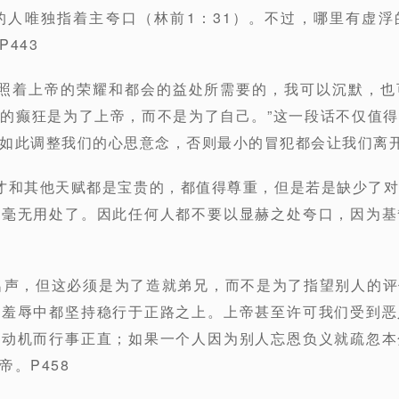
的人唯独指着主夸口（林前1：31）。不过，哪里有虚
443
，照着上帝的荣耀和都会的益处所需要的，我可以沉默，
的癫狂是为了上帝，而不是为了自己。”这一段话不仅值
如此调整我们的心思意念，否则最小的冒犯都会让我们离开
口才和其他天赋都是宝贵的，都值得尊重，但是若是缺少了
就毫无用处了。因此任何人都不要以显赫之处夸口，因为基
名声，但这必须是为了造就弟兄，而不是为了指望别人的
在羞辱中都坚持稳行于正路之上。上帝甚至许可我们受到恶
的动机而行事正直；如果一个人因为别人忘恩负义就疏忽本
。P458