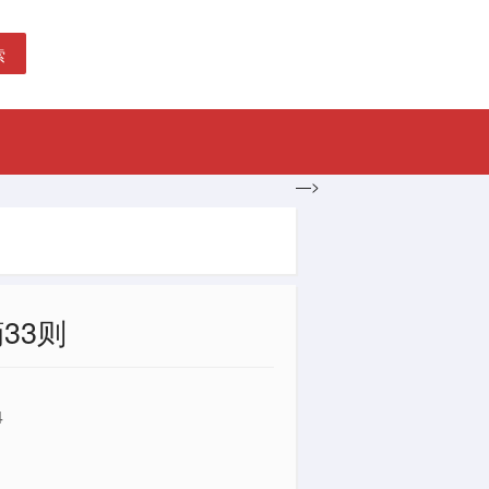
索
—>
33则
4