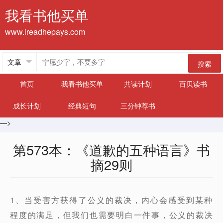
我看书他买单
www.ireadhepays.com
搜索
首页
我看书他买单
共读计划
百贝读书
成长计划
经典短句
三分钟荐书
—>
第573本：《道歉的五种语言》书
摘29则
1、当受害方获得了公义的裁决，内心会感受到某种
程度的满足，但我们也需要明白一件事，公义的裁决