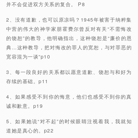
并不会促进双方关系的复合。 P8
2、没有道歉，也可以原凉吗？1945年被害于纳粹集
中营的伟大的神学家朋霍费尔曾反对有关“不需悔改
的饶恕”的教导，他明确指出，这种饶恕是“廉价的恩
典…这种教导，把对悔改的罪人的宽恕，与对罪恶的
宽容混为一谈”p10
3、每一段良好的关系都以愿意道歉、饶恕与和好为
存续的基础。p11
4、如果感受不到你的悔意，他们也感受不到你的真
诚和歉意。p19
5、如果她说“对不起”的时候眼睛注视着我，我就知
道她是真心的。p22