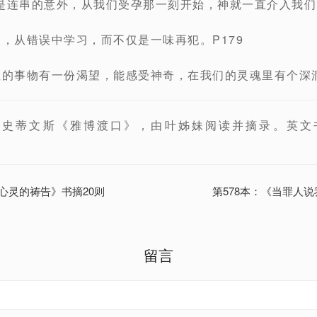
是连串的意外，从我们受孕那一刻开始，神就一直介入我们的
改，从错误中学习，而不仅是一味再犯。P179
性的事物有一份渴望，能感受神奇，在我们的灵魂里有个深洞
史蒂文斯《雅博渡口》，由叶姊妹阅读并摘录。英文书名：Do
大心灵的祷告》书摘20则
第578本：《当罪人说
留言