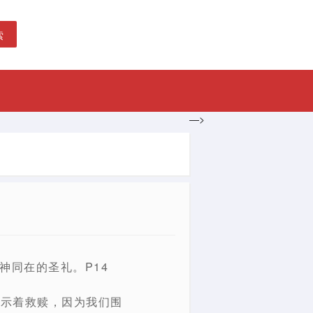
索
—>
神同在的圣礼。P14
暗示着救赎，因为我们围