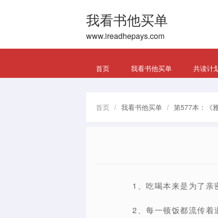
我看书他买单
www.ireadhepays.com
首页
我看书他买单
共读计
首页
/
我看书他买单
/
第577本：《
1、吃喝本来是为了亲
2、每一顿饭都流传着