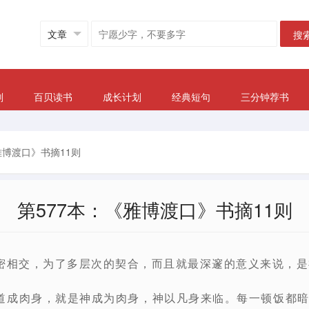
搜
划
百贝读书
成长计划
经典短句
三分钟荐书
雅博渡口》书摘11则
第577本：《雅博渡口》书摘11则
密相交，为了多层次的契合，而且就最深邃的意义来说，是
道成肉身，就是神成为肉身，神以凡身来临。每一顿饭都