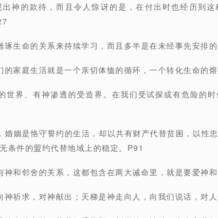
现出神的款待，而且令人惊讶的是，在付出时也经历到这
7
雕琢生命的关系来持续学习，而且多半是在未经事先安排的
们的家庭生活就是一个亲切体恤的循环，一个转化生命的熔
蕴的世界、有神渗透的受造界。在我们受试探或有危险的时
，婚姻是恪守誓约的生活，却以共有财产代替贫困，以性
无条件的盟约代替地域上的稳定。P91
与神和邻舍的关系，这都包含在两大诫命里，就是要爱神和爱
向神祈求，对神献出；天梯是神走向人，向我们说话，对人付