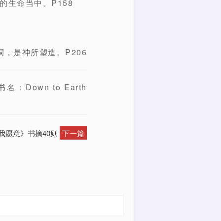
生命当中。P158
，是神所塑造。P206
wn to Earth
我愿意》书摘40则
下一篇