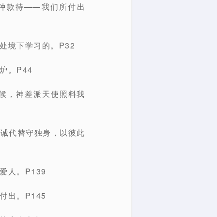
种款待——我们所付出
处境下学习的。P32
炉。P44
候，神差派天使照料我
忠诚代替守独身，以彼此
人。P139
出。P145