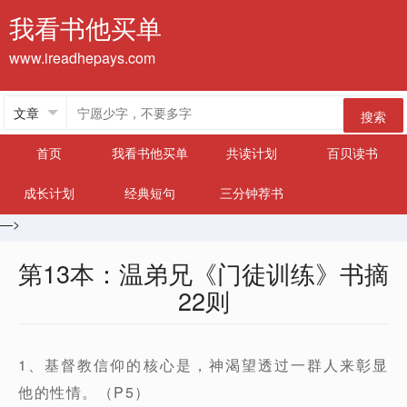
我看书他买单
www.ireadhepays.com
搜索
首页
我看书他买单
共读计划
百贝读书
成长计划
经典短句
三分钟荐书
—>
第13本：温弟兄《门徒训练》书摘
22则
1、基督教信仰的核心是，神渴望透过一群人来彰显
他的性情。（P5）