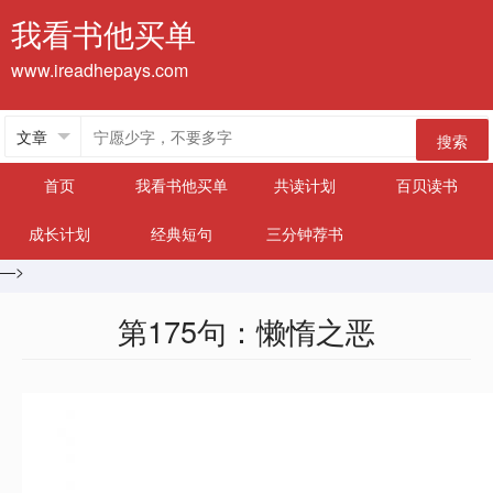
我看书他买单
www.ireadhepays.com
搜索
首页
我看书他买单
共读计划
百贝读书
成长计划
经典短句
三分钟荐书
—>
第175句：懒惰之恶